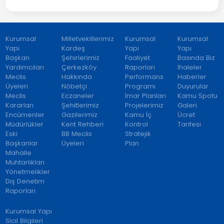
Kurumsal
Milletvekillerimiz
Kurumsal
Kurumsal
Yapı
Kardeş
Yapı
Yapı
Başkan
Şehirlerimiz
Faaliyet
Basında Biz
Yardımcıları
Çerkezköy
Raporları
İhaleler
Meclis
Hakkında
Performans
Haberler
Üyeleri
Nöbetçi
Programı
Duyurular
Meclis
Eczaneler
İmar Planları
Kamu Spotu
Kararları
Şehitlerimiz
Projelerimiz
Galeri
Encümenler
Gazilerimiz
Kamu İç
Ücret
Müdürlükler
Kent Rehberi
Kontrol
Tarifesi
Eski
BB Meclis
Stratejik
Başkanlar
Üyeleri
Plan
Mahalle
Muhtarlıkları
Yönetmelikler
Dış Denetim
Raporları
Kurumsal Yapı
Sicil Bilgileri