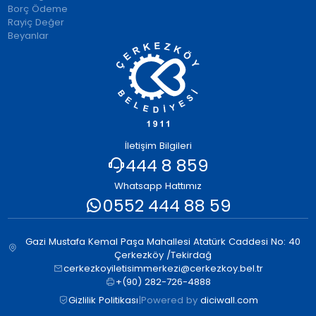
Borç Ödeme
Rayiç Değer
Beyanlar
İletişim Bilgileri
444 8 859
Whatsapp Hattımız
0552 444 88 59
Gazi Mustafa Kemal Paşa Mahallesi Atatürk Caddesi No: 40
Çerkezköy /Tekirdağ
cerkezkoyiletisimmerkezi@cerkezkoy.bel.tr
+(90) 282-726-4888
Gizlilik Politikası
|
Powered by
diciwall.com