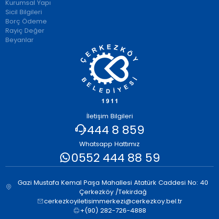
Kurumsal Yapı
Sicil Bilgileri
Borç Ödeme
Rayiç Değer
Beyanlar
İletişim Bilgileri
444 8 859
Whatsapp Hattımız
0552 444 88 59
Gazi Mustafa Kemal Paşa Mahallesi Atatürk Caddesi No: 40
Çerkezköy /Tekirdağ
cerkezkoyiletisimmerkezi@cerkezkoy.bel.tr
+(90) 282-726-4888