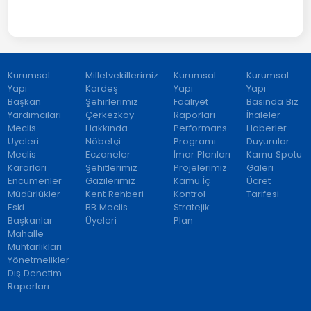
Kurumsal
Milletvekillerimiz
Kurumsal
Kurumsal
Yapı
Kardeş
Yapı
Yapı
Başkan
Şehirlerimiz
Faaliyet
Basında Biz
Yardımcıları
Çerkezköy
Raporları
İhaleler
Meclis
Hakkında
Performans
Haberler
Üyeleri
Nöbetçi
Programı
Duyurular
Meclis
Eczaneler
İmar Planları
Kamu Spotu
Kararları
Şehitlerimiz
Projelerimiz
Galeri
Encümenler
Gazilerimiz
Kamu İç
Ücret
Müdürlükler
Kent Rehberi
Kontrol
Tarifesi
Eski
BB Meclis
Stratejik
Başkanlar
Üyeleri
Plan
Mahalle
Muhtarlıkları
Yönetmelikler
Dış Denetim
Raporları