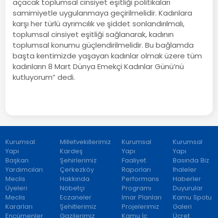
açacak toplumsal cinsiyet eşitliği politikaları
samimiyetle uygulanmaya geçirilmelidir. Kadınlara
karşı her türlü ayrımcılık ve şiddet sonlandırılmalı,
toplumsal cinsiyet eşitliği sağlanarak, kadının
toplumsal konumu güçlendirilmelidir. Bu bağlamda
başta kentimizde yaşayan kadınlar olmak üzere tüm
kadınların 8 Mart Dünya Emekçi Kadınlar Günü’nü
kutluyorum” dedi.
Kurumsal
Milletvekillerimiz
Kurumsal
Kurumsal
Yapı
Kardeş
Yapı
Yapı
Başkan
Şehirlerimiz
Faaliyet
Basında Biz
Yardımcıları
Çerkezköy
Raporları
İhaleler
Meclis
Hakkında
Performans
Haberler
Üyeleri
Nöbetçi
Programı
Duyurular
Meclis
Eczaneler
İmar Planları
Kamu Spotu
Kararları
Şehitlerimiz
Projelerimiz
Galeri
Encümenler
Gazilerimiz
Kamu İç
Ücret