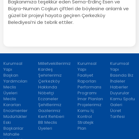
Başkanımıza teşekkür eden Sema-Erdinç Esen ve
Büşra-Numan Coşkun çiftleri de böylesine anlamlı ve
güzel bir projeyi hayata geçiren Çerkezköy
Belediyesi’ni de tebrik ettiler.
Kurumsal
Milletvekillerimiz
Kurumsal
Kurumsal
Yapı
Kardeş
Yapı
Yapı
Başkan
Şehirlerimiz
Faaliyet
Basında Biz
Yardımcıları
Çerkezköy
Raporları
İhaleler
Meclis
Hakkında
Performans
Haberler
Üyeleri
Nöbetçi
Programı
Duyurular
Meclis
Eczaneler
İmar Planları
Kamu Spotu
Kararları
Şehitlerimiz
Projelerimiz
Galeri
Encümenler
Gazilerimiz
Kamu İç
Ücret
Müdürlükler
Kent Rehberi
Kontrol
Tarifesi
Eski
BB Meclis
Stratejik
Başkanlar
Üyeleri
Plan
Mahalle