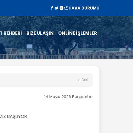
HAVA DURUMU
T REHBERİ
BİZE ULAŞIN
ONLİNE İŞLEMLER
Geri
14 Mayıs 2026 Perşembe
MİZ BAŞLIYOR