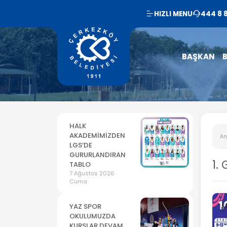
HIZLI MENU
444 8 
BAŞKAN
B
HALK
AKADEMİMİZDEN
An
LGS’DE
GURURLANDIRAN
1.
TABLO
7 Ağustos 2026
Cuma
YAZ SPOR
OKULUMUZDA
KURSLAR DEVAM