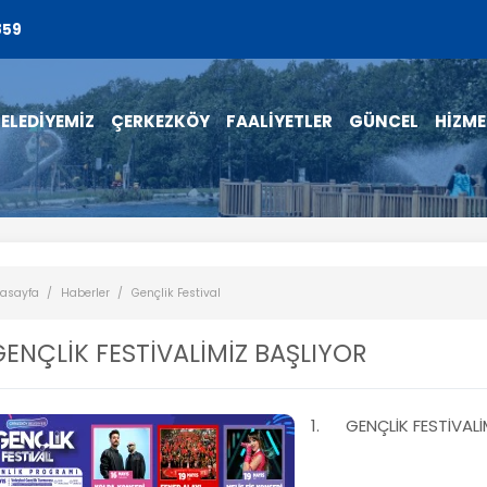
859
ELEDİYEMİZ
ÇERKEZKÖY
FAALİYETLER
GÜNCEL
HİZME
asayfa
Haberler
Gençlik Festival
 GENÇLİK FESTİVALİMİZ BAŞLIYOR
1. GENÇLİK FESTİVALİ