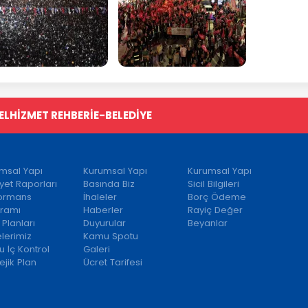
EL
HİZMET REHBERİ
E-BELEDİYE
msal Yapı
Kurumsal Yapı
Kurumsal Yapı
iyet Raporları
Basında Biz
Sicil Bilgileri
formans
İhaleler
Borç Ödeme
ramı
Haberler
Rayiç Değer
 Planları
Duyurular
Beyanlar
elerimiz
Kamu Spotu
 İç Kontrol
Galeri
ejik Plan
Ücret Tarifesi