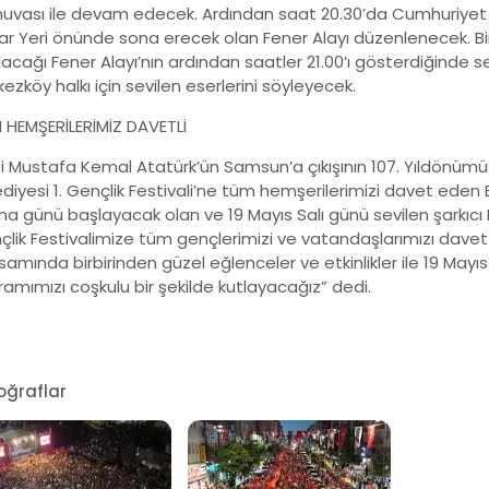
nuvası ile devam edecek. Ardından saat 20.30’da Cumhuriyet
ar Yeri önünde sona erecek olan Fener Alayı düzenlenecek. B
lacağı Fener Alayı’nın ardından saatler 21.00’ı gösterdiğinde s
ezköy halkı için sevilen eserlerini söyleyecek.
 HEMŞERİLERİMİZ DAVETLİ
i Mustafa Kemal Atatürk’ün Samsun’a çıkışının 107. Yıldönüm
ediyesi 1. Gençlik Festivali’ne tüm hemşerilerimizi davet ede
 günü başlayacak olan ve 19 Mayıs Salı günü sevilen şarkıcı Me
çlik Festivalimize tüm gençlerimizi ve vatandaşlarımızı davet
amında birbirinden güzel eğlenceler ve etkinlikler ile 19 May
amımızı coşkulu bir şekilde kutlayacağız” dedi.
oğraflar