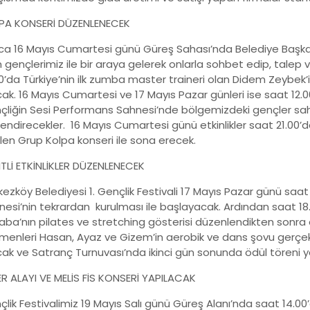
PA KONSERİ DÜZENLENECEK
ıca 16 Mayıs Cumartesi günü Güreş Sahası’nda Belediye Başk
 gençlerimiz ile bir araya gelerek onlarla sohbet edip, talep v
00’da Türkiye’nin ilk zumba master traineri olan Didem Zeybek’
cak. 16 Mayıs Cumartesi ve 17 Mayıs Pazar günleri ise saat 12.
çliğin Sesi Performans Sahnesi’nde bölgemizdeki gençler sahne
lendirecekler. 16 Mayıs Cumartesi günü etkinlikler saat 21.0
len Grup Kolpa konseri ile sona erecek.
İTLİ ETKİNLİKLER DÜZENLENECEK
ezköy Belediyesi 1. Gençlik Festivali 17 Mayıs Pazar günü saa
nesi’nin tekrardan kurulması ile başlayacak. Ardından saat 1
aba’nın pilates ve stretching gösterisi düzenlendikten sonra
menleri Hasan, Ayaz ve Gizem’in aerobik ve dans şovu gerçekleş
cak ve Satranç Turnuvası’nda ikinci gün sonunda ödül töreni y
ER ALAYI VE MELİS FİS KONSERİ YAPILACAK
çlik Festivalimiz 19 Mayıs Salı günü Güreş Alanı’nda saat 14.0