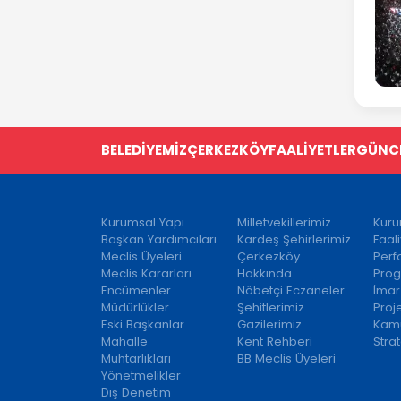
BELEDİYEMİZ
ÇERKEZKÖY
FAALİYETLER
GÜNC
Kurumsal Yapı
Milletvekillerimiz
Kuru
Başkan Yardımcıları
Kardeş Şehirlerimiz
Faal
Meclis Üyeleri
Çerkezköy
Per
Meclis Kararları
Hakkında
Prog
Encümenler
Nöbetçi Eczaneler
İmar
Müdürlükler
Şehitlerimiz
Proj
Eski Başkanlar
Gazilerimiz
Kamu
Mahalle
Kent Rehberi
Strat
Muhtarlıkları
BB Meclis Üyeleri
Yönetmelikler
Dış Denetim