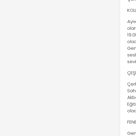
KOL
Ayr
olan
19.
ola
Gen
ses
sevi
ÇEŞ
Çerk
Sah
Akb
Eğit
ola
FEN
Gen