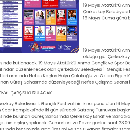
19 Mayıs Atatürk’ü Anm
Çerkezköy Belediyesi t
15 Mayıs Cuma günü ba
19 Mayıs Atatürk’ü An
olduğu gibi Çerkezköy’
risinde kutlanacak. 19 Mayıs Atatürk’ü Anma Gençlik ve Spor B
afından düzenlenecek olan Çerkezköy Belediyesi 1. Gençlik Fes
tleri arasında Nefes Koçları Hülya Çolakoğlu ve Özlem Figen K
unan Güreş Sahası’nda düzenleyeceği Nefes Çalışma Seansı i
TİVAL ÇARŞISI KURULACAK
ezköy Belediyesi 1. Gençlik Festivali’nin ikinci günü olan 16 M
m Spor Kompleksi’nde iki gün sürecek Satranç Turnuvası başla
isinde bulunan Güreş Sahası’nda Çerkezköy Esnaf ve Sanatkarla
ısı’nın açılışı yapılacak. Cumartesi ve Pazar günleri saat 23.0
şısı’nda kentimizde gıda üretimi ve satışı yapan firmalar stan