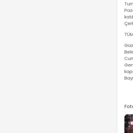
Tur
Paz
katı
Çerk
TÜM
Gaz
Bel
Cuma
Gen
kaps
Bayr
Fot