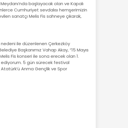
 Meydanı’nda başlayacak olan ve Kapalı
inlerce Cumhuriyet sevdalısı hemşerimizin
evilen sanatçı Melis Fis sahneye çıkarak,
ü nedeni ile düzenlenen Çerkezköy
n Belediye Başkanımız Vahap Akay, “15 Mayıs
lis Fis konseri ile sona erecek olan 1.
 ediyorum. 5 gün sürecek festival
ıs Atatürk’ü Anma Gençlik ve Spor