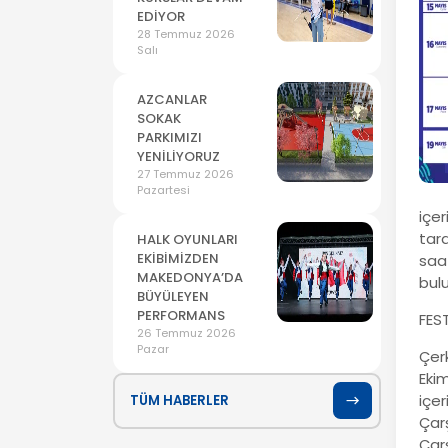
EDİYOR
28 Temmuz 2026
Salı
AZCANLAR
SOKAK
PARKIMIZI
YENİLİYORUZ
27 Temmuz 2026
Pazartesi
içe
tar
HALK OYUNLARI
EKİBİMİZDEN
saa
MAKEDONYA’DA
bul
BÜYÜLEYEN
PERFORMANS
FES
26 Temmuz 2026
Pazar
Çerk
Eki
içer
TÜM HABERLER
Çarş
Çar