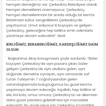
hemşeri derneğimiz var. Çerkezköy Belediyesi olarak
hemşeri derneklerini önemsiyoruz. Çerkezköy,
hemşeri derneklerimizin bir arada olduğu bir kenttir.
Birbirimizin kültür zenginliklerini Çerkezköy’de
yaşatıyoruz. Umut ediyoruz ki büyüyen ve gelişen
Çerkezköy, geleceğine hep birlikte emin adımlarla
yürümeye devam edecektir” dedi.
BİRLİĞİMİZ, BERABERLİĞİMİZ, KARDEŞLİĞİMİZ DAİM
OLSUN
Başkanımız Akay konuşmasını şöyle sürdürdü: “Bizler
büyüyen Çerkezköy’de aynı pazara çıkan, bizler
gelişen Çerkezköy’de aynı okullara giden, aynı
düğünde dernekte oynayan, aynı cenazede saf
tutan Türkiye’nin 7 coğrafyasından gelen
vatandaşlarımızla buluştuğumuz bu güzel kentte
yaşamaya devam edeceğiz. İnşallah, hep birlikte el
ele, kol kola, omuz omuza, Çerkezköy’ün ve ülkemizin
daha güzel yarınlara gidebilmesi için mücadele
edeceğiz. Bu güzel gece için Çerkezköy Yozgatlılar