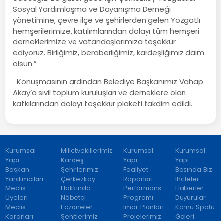
Sosyal Yardımlaşma ve Dayanışma Derneği
yönetimine, çevre ilçe ve şehirlerden gelen Yozgatlı
hemşerilerimize, katılımlarından dolayı tüm hemşeri
derneklerimize ve vatandaşlarımıza teşekkür
ediyoruz. Birliğimiz, beraberliğimiz, kardeşliğimiz daim
olsun.”
Konuşmasının ardından Belediye Başkanımız Vahap
Akay’a sivil toplum kuruluşları ve derneklere olan
katkılarından dolayı teşekkür plaketi takdim edildi.
Kurumsal
Milletvekillerimiz
Kurumsal
Kurumsal
Yapı
Kardeş
Yapı
Yapı
Başkan
Şehirlerimiz
Faaliyet
Basında Biz
Yardımcıları
Çerkezköy
Raporları
İhaleler
Meclis
Hakkında
Performans
Haberler
Üyeleri
Nöbetçi
Programı
Duyurular
Meclis
Eczaneler
İmar Planları
Kamu Spotu
Kararları
Şehitlerimiz
Projelerimiz
Galeri