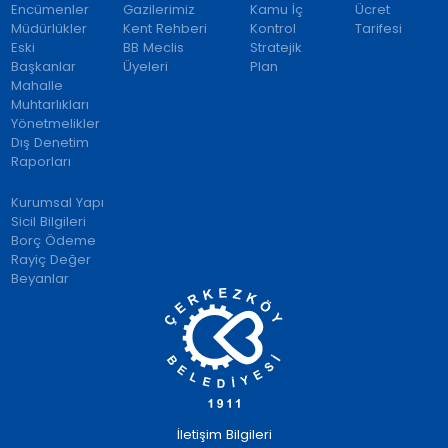
Encümenler
Gazilerimiz
Kamu İç
Ücret
Müdürlükler
Kent Rehberi
Kontrol
Tarifesi
Eski
BB Meclis
Stratejik
Başkanlar
Üyeleri
Plan
Mahalle
Muhtarlıkları
Yönetmelikler
Dış Denetim
Raporları
Kurumsal Yapı
Sicil Bilgileri
Borç Ödeme
Rayiç Değer
Beyanlar
İletişim Bilgileri