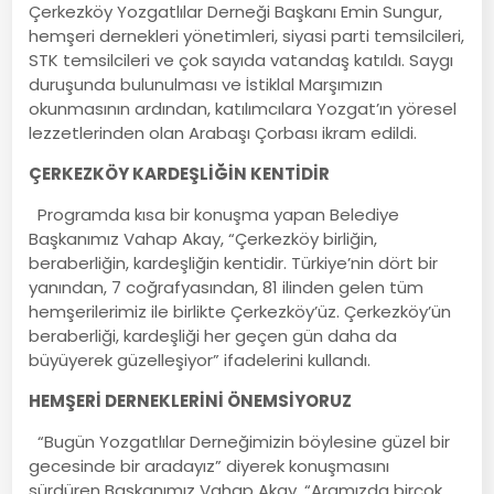
Çerkezköy Yozgatlılar Derneği Başkanı Emin Sungur,
hemşeri dernekleri yönetimleri, siyasi parti temsilcileri,
STK temsilcileri ve çok sayıda vatandaş katıldı. Saygı
duruşunda bulunulması ve İstiklal Marşımızın
okunmasının ardından, katılımcılara Yozgat’ın yöresel
lezzetlerinden olan Arabaşı Çorbası ikram edildi.
ÇERKEZKÖY KARDEŞLİĞİN KENTİDİR
Programda kısa bir konuşma yapan Belediye
Başkanımız Vahap Akay, “Çerkezköy birliğin,
beraberliğin, kardeşliğin kentidir. Türkiye’nin dört bir
yanından, 7 coğrafyasından, 81 ilinden gelen tüm
hemşerilerimiz ile birlikte Çerkezköy’üz. Çerkezköy’ün
beraberliği, kardeşliği her geçen gün daha da
büyüyerek güzelleşiyor” ifadelerini kullandı.
HEMŞERİ DERNEKLERİNİ ÖNEMSİYORUZ
“Bugün Yozgatlılar Derneğimizin böylesine güzel bir
gecesinde bir aradayız” diyerek konuşmasını
sürdüren Başkanımız Vahap Akay, “Aramızda birçok