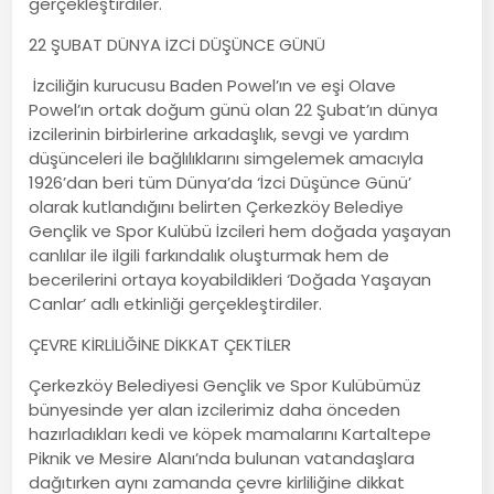
gerçekleştirdiler.
22 ŞUBAT DÜNYA İZCİ DÜŞÜNCE GÜNÜ
İzciliğin kurucusu Baden Powel’ın ve eşi Olave
Powel’ın ortak doğum günü olan 22 Şubat’ın dünya
izcilerinin birbirlerine arkadaşlık, sevgi ve yardım
düşünceleri ile bağlılıklarını simgelemek amacıyla
1926’dan beri tüm Dünya’da ‘İzci Düşünce Günü’
olarak kutlandığını belirten Çerkezköy Belediye
Gençlik ve Spor Kulübü İzcileri hem doğada yaşayan
canlılar ile ilgili farkındalık oluşturmak hem de
becerilerini ortaya koyabildikleri ‘Doğada Yaşayan
Canlar’ adlı etkinliği gerçekleştirdiler.
ÇEVRE KİRLİLİĞİNE DİKKAT ÇEKTİLER
Çerkezköy Belediyesi Gençlik ve Spor Kulübümüz
bünyesinde yer alan izcilerimiz daha önceden
hazırladıkları kedi ve köpek mamalarını Kartaltepe
Piknik ve Mesire Alanı’nda bulunan vatandaşlara
dağıtırken aynı zamanda çevre kirliliğine dikkat