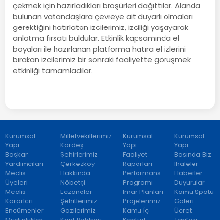
çekmek için hazırladıkları broşürleri dağıttılar. Alanda
bulunan vatandaşlara çevreye ait duyarlı olmaları
gerektiğini hatırlatan izcilerimiz, izciliği yaşayarak
anlatma fırsatı buldular. Etkinlik kapsamında el
boyaları ile hazırlanan platforma hatıra el izlerini
bırakan izcilerimiz bir sonraki faaliyette görüşmek
etkinliği tamamladılar.
Kurumsal
Milletvekillerimiz
Kurumsal
Kurumsal
Yapı
Kardeş
Yapı
Yapı
Başkan
Şehirlerimiz
Faaliyet
Basında Biz
Yardımcıları
Çerkezköy
Raporları
İhaleler
Meclis
Hakkında
Performans
Haberler
Üyeleri
Nöbetçi
Programı
Duyurular
Meclis
Eczaneler
İmar Planları
Kamu Spotu
Kararları
Şehitlerimiz
Projelerimiz
Galeri
Encümenler
Gazilerimiz
Kamu İç
Ücret
Müdürlükler
Kent Rehberi
Kontrol
Tarifesi