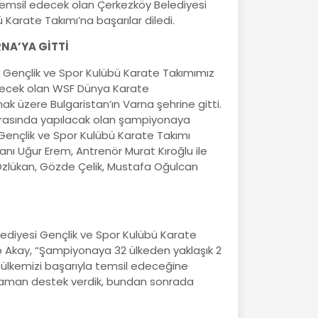
 temsil edecek olan Çerkezköy Belediyesi
 Karate Takımı’na başarılar diledi.
ARNA’YA GİTTİ
 Gençlik ve Spor Kulübü Karate Takımımız
lenecek olan WSF Dünya Karate
k üzere Bulgaristan’ın Varna şehrine gitti.
 arasında yapılacak olan şampiyonaya
Gençlik ve Spor Kulübü Karate Takımı
anı Uğur Erem, Antrenör Murat Kıroğlu ile
 Özlükan, Gözde Çelik, Mustafa Oğulcan
diyesi Gençlik ve Spor Kulübü Karate
p Akay, “Şampiyonaya 32 ülkeden yaklaşık 2
e ülkemizi başarıyla temsil edeceğine
 zaman destek verdik, bundan sonrada