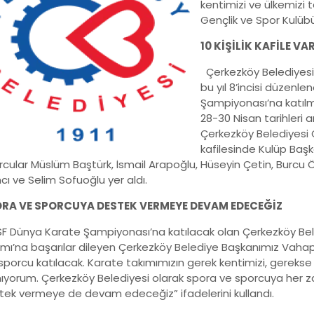
kentimizi ve ülkemizi
Gençlik ve Spor Kulübü
10 KİŞİLİK KAFİLE V
Çerkezköy Belediyesi
bu yıl 8’incisi düzen
Şampiyonası’na katılma
28-30 Nisan tarihleri
Çerkezköy Belediyesi 
kafilesinde Kulüp Başk
rcular Müslüm Baştürk, İsmail Arapoğlu, Hüseyin Çetin, Burcu
cı ve Selim Sofuoğlu yer aldı.
RA VE SPORCUYA DESTEK VERMEYE DEVAM EDECEĞİZ
 Dünya Karate Şampiyonası’na katılacak olan Çerkezköy Bele
ımı’na başarılar dileyen Çerkezköy Belediye Başkanımız Vaha
 sporcu katılacak. Karate takımımızın gerek kentimizi, gereks
nıyorum. Çerkezköy Belediyesi olarak spora ve sporcuya her
tek vermeye de devam edeceğiz” ifadelerini kullandı.