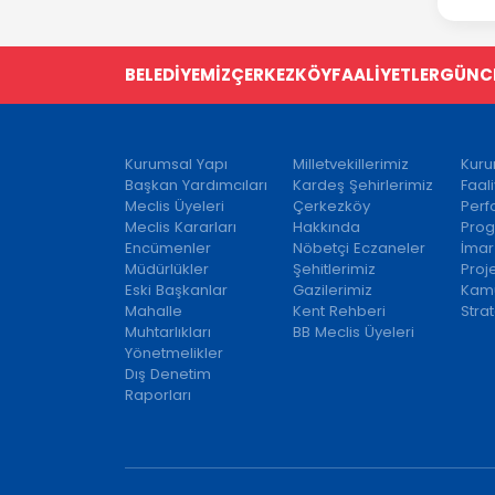
BELEDİYEMİZ
ÇERKEZKÖY
FAALİYETLER
GÜNC
Kurumsal Yapı
Milletvekillerimiz
Kuru
Başkan Yardımcıları
Kardeş Şehirlerimiz
Faal
Meclis Üyeleri
Çerkezköy
Per
Meclis Kararları
Hakkında
Prog
Encümenler
Nöbetçi Eczaneler
İmar
Müdürlükler
Şehitlerimiz
Proj
Eski Başkanlar
Gazilerimiz
Kamu
Mahalle
Kent Rehberi
Strat
Muhtarlıkları
BB Meclis Üyeleri
Yönetmelikler
Dış Denetim
Raporları