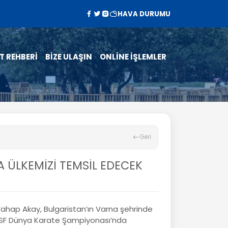
HAVA DURUMU
T REHBERİ
BİZE ULAŞIN
ONLİNE İŞLEMLER
Geri
 ÜLKEMİZİ TEMSİL EDECEK
ahap Akay, Bulgaristan’ın Varna şehrinde
SF Dünya Karate Şampiyonası’nda