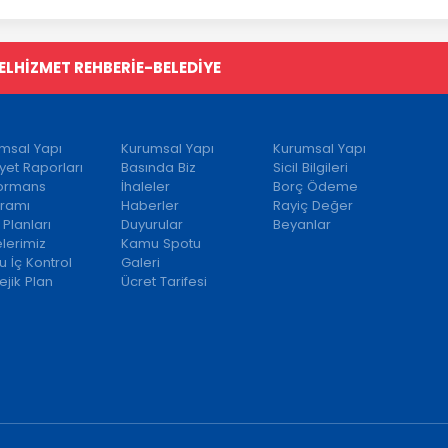
EL
HİZMET REHBERİ
E-BELEDİYE
msal Yapı
Kurumsal Yapı
Kurumsal Yapı
iyet Raporları
Basında Biz
Sicil Bilgileri
formans
İhaleler
Borç Ödeme
ramı
Haberler
Rayiç Değer
 Planları
Duyurular
Beyanlar
elerimiz
Kamu Spotu
 İç Kontrol
Galeri
ejik Plan
Ücret Tarifesi