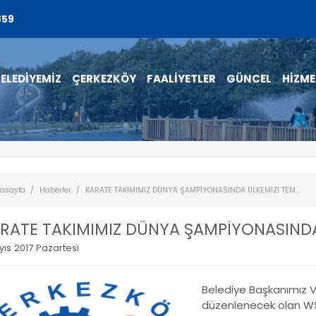
859
ELEDİYEMİZ
ÇERKEZKÖY
FAALİYETLER
GÜNCEL
HİZME
asayfa
Haberler
KARATE TAKIMIMIZ DÜNYA ŞAMPİYONASINDA ÜLKEMİZİ TEM...
RATE TAKIMIMIZ DÜNYA ŞAMPİYONASINDA
yıs 2017 Pazartesi
Belediye Başkanımız V
düzenlenecek olan W