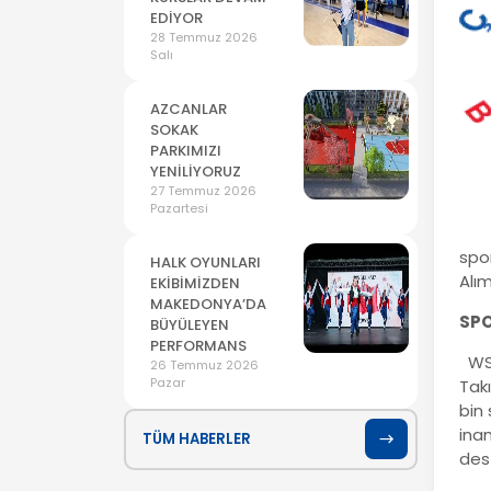
EDİYOR
28 Temmuz 2026
Salı
AZCANLAR
SOKAK
PARKIMIZI
YENİLİYORUZ
27 Temmuz 2026
Pazartesi
spo
HALK OYUNLARI
Alım
EKİBİMİZDEN
MAKEDONYA’DA
SPO
BÜYÜLEYEN
PERFORMANS
WSF
26 Temmuz 2026
Pazar
Tak
bin
ina
TÜM HABERLER
des