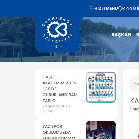
HIZLI MENU
444 8 
BAŞKAN
B
HALK
AKADEMİMİZDEN
An
LGS’DE
GURURLANDIRAN
KA
TABLO
7 Ağustos 2026
1 Ma
Cuma
YAZ SPOR
OKULUMUZDA
KURSLAR DEVAM