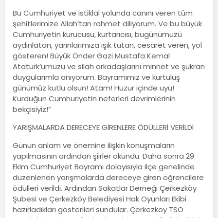
Bu Cumhuriyet ve istiklal yolunda canını veren tüm
şehitlerimize Allah’tan rahmet diliyorum. Ve bu büyük
Cumhuriyetin kurucusu, kurtarıcısı, bugünümüzü
aydınlatan, yarınlarımıza ışık tutan, cesaret veren, yol
gösteren! Büyük Önder Gazi Mustafa Kemal
Atatürk’ümüzü ve silah arkadaşlarını minnet ve şükran
duygularımla anıyorum. Bayramımız ve kurtuluş
günümüz kutlu olsun! Atam! Huzur içinde uyu!
Kurduğun Cumhuriyetin neferleri devrimlerinin
bekçisiyiz!”
YARIŞMALARDA DERECEYE GİRENLERE ÖDÜLLERİ VERİLDİ
Günün anlam ve önemine ilişkin konuşmaların
yapılmasının ardından şiirler okundu. Daha sonra 29
Ekim Cumhuriyet Bayramı dolayısıyla ilçe genelinde
düzenlenen yarışmalarda dereceye giren öğrencilere
ödülleri verildi. Ardından Sakatlar Derneği Çerkezköy
Şubesi ve Çerkezköy Belediyesi Hak Oyunları Ekibi
hazırladıkları gösterileri sundular. Çerkezköy TSO