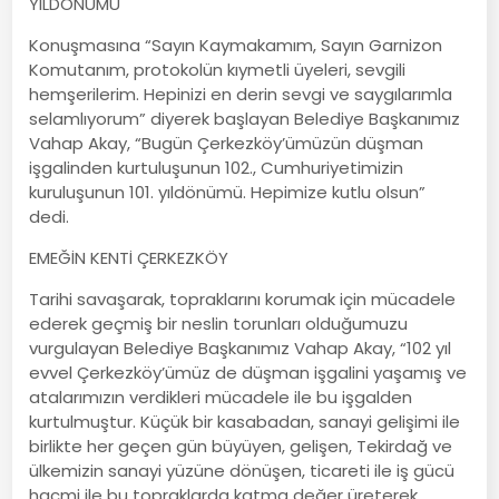
YILDÖNÜMÜ
Konuşmasına “Sayın Kaymakamım, Sayın Garnizon
Komutanım, protokolün kıymetli üyeleri, sevgili
hemşerilerim. Hepinizi en derin sevgi ve saygılarımla
selamlıyorum” diyerek başlayan Belediye Başkanımız
Vahap Akay, “Bugün Çerkezköy’ümüzün düşman
işgalinden kurtuluşunun 102., Cumhuriyetimizin
kuruluşunun 101. yıldönümü. Hepimize kutlu olsun”
dedi.
EMEĞİN KENTİ ÇERKEZKÖY
Tarihi savaşarak, topraklarını korumak için mücadele
ederek geçmiş bir neslin torunları olduğumuzu
vurgulayan Belediye Başkanımız Vahap Akay, “102 yıl
evvel Çerkezköy’ümüz de düşman işgalini yaşamış ve
atalarımızın verdikleri mücadele ile bu işgalden
kurtulmuştur. Küçük bir kasabadan, sanayi gelişimi ile
birlikte her geçen gün büyüyen, gelişen, Tekirdağ ve
ülkemizin sanayi yüzüne dönüşen, ticareti ile iş gücü
hacmi ile bu topraklarda katma değer üreterek,