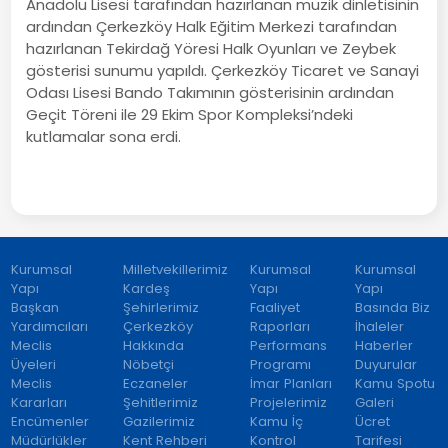
Anadolu Lisesi tarafından hazırlanan müzik dinletisinin
ardından Çerkezköy Halk Eğitim Merkezi tarafından
hazırlanan Tekirdağ Yöresi Halk Oyunları ve Zeybek
gösterisi sunumu yapıldı. Çerkezköy Ticaret ve Sanayi
Odası Lisesi Bando Takımının gösterisinin ardından
Geçit Töreni ile 29 Ekim Spor Kompleksi’ndeki
kutlamalar sona erdi.
Kurumsal
Milletvekillerimiz
Kurumsal
Kurumsal
Yapı
Kardeş
Yapı
Yapı
Başkan
Şehirlerimiz
Faaliyet
Basında Biz
Yardımcıları
Çerkezköy
Raporları
İhaleler
Meclis
Hakkında
Performans
Haberler
Üyeleri
Nöbetçi
Programı
Duyurular
Meclis
Eczaneler
İmar Planları
Kamu Spotu
Kararları
Şehitlerimiz
Projelerimiz
Galeri
Encümenler
Gazilerimiz
Kamu İç
Ücret
Müdürlükler
Kent Rehberi
Kontrol
Tarifesi