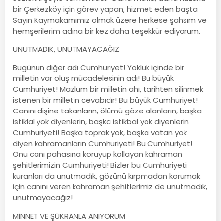
bir Çerkezköy için görev yapan, hizmet eden başta
Sayın Kaymakamımız olmak üzere herkese şahsım ve
hemşerilerim adına bir kez daha teşekkür ediyorum.
UNUTMADIK, UNUTMAYACAĞIZ
Bugünün diğer adı Cumhuriyet! Yokluk içinde bir
milletin var oluş mücadelesinin adı! Bu büyük
Cumhuriyet! Mazlum bir milletin ahı, tarihten silinmek
istenen bir milletin cevabıdır! Bu büyük Cumhuriyet!
Canını dişine takanların, ölümü göze alanların, başka
istiklal yok diyenlerin, başka istikbal yok diyenlerin
Cumhuriyeti! Başka toprak yok, başka vatan yok
diyen kahramanların Cumhuriyeti! Bu Cumhuriyet!
Onu canı pahasına koruyup kollayan kahraman
şehitlerimizin Cumhuriyeti! Bizler bu Cumhuriyeti
kuranları da unutmadık, gözünü kırpmadan korumak
için canını veren kahraman şehitlerimiz de unutmadık,
unutmayacağız!
MİNNET VE ŞÜKRANLA ANIYORUM