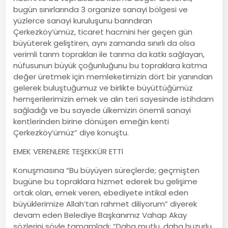
bugün sınırlarında 3 organize sanayi bölgesi ve
yüzlerce sanayi kuruluşunu barındıran
Çerkezköy’ümüz, ticaret hacmini her geçen gün
büyüterek geliştiren, aynı zamanda sınırlı da olsa
verimli tarım toprakları ile tarıma da katkı sağlayan,
nüfusunun büyük çoğunluğunu bu topraklara katma
değer üretmek için memleketimizin dört bir yanından
gelerek buluştuğumuz ve birlikte büyüttüğümüz
hemşerilerimizin emek ve alın teri sayesinde istihdam
sağladığı ve bu sayede ülkemizin önemli sanayi
kentlerinden birine dönüşen emeğin kenti
Çerkezköy’ümüz” diye konuştu.
EMEK VERENLERE TEŞEKKÜR ETTİ
Konuşmasına “Bu büyüyen süreçlerde; geçmişten
bugüne bu topraklara hizmet ederek bu gelişime
ortak olan, emek veren, ebediyete intikal eden
büyüklerimize Allah’tan rahmet diliyorum” diyerek
devam eden Belediye Başkanımız Vahap Akay
sözlerini şöyle tamamladı: “Daha mutlu, daha huzurlu