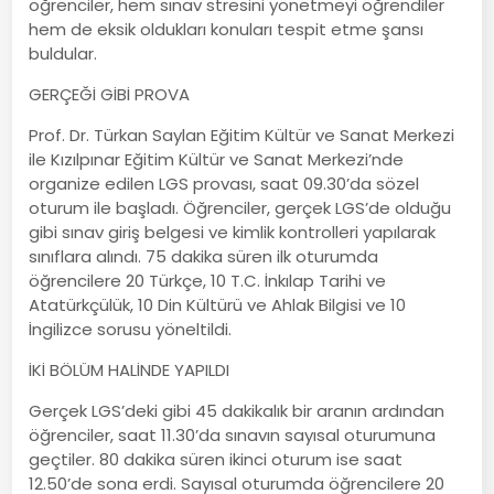
öğrenciler, hem sınav stresini yönetmeyi öğrendiler
hem de eksik oldukları konuları tespit etme şansı
buldular.
GERÇEĞİ GİBİ PROVA
Prof. Dr. Türkan Saylan Eğitim Kültür ve Sanat Merkezi
ile Kızılpınar Eğitim Kültür ve Sanat Merkezi’nde
organize edilen LGS provası, saat 09.30’da sözel
oturum ile başladı. Öğrenciler, gerçek LGS’de olduğu
gibi sınav giriş belgesi ve kimlik kontrolleri yapılarak
sınıflara alındı. 75 dakika süren ilk oturumda
öğrencilere 20 Türkçe, 10 T.C. İnkılap Tarihi ve
Atatürkçülük, 10 Din Kültürü ve Ahlak Bilgisi ve 10
İngilizce sorusu yöneltildi.
İKİ BÖLÜM HALİNDE YAPILDI
Gerçek LGS’deki gibi 45 dakikalık bir aranın ardından
öğrenciler, saat 11.30’da sınavın sayısal oturumuna
geçtiler. 80 dakika süren ikinci oturum ise saat
12.50’de sona erdi. Sayısal oturumda öğrencilere 20