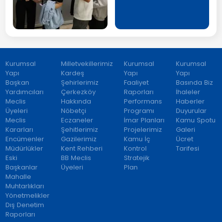
Kurumsal
Milletvekillerimiz
Kurumsal
Kurumsal
Yapı
Kardeş
Yapı
Yapı
Başkan
Şehirlerimiz
Faaliyet
Basında Biz
Yardımcıları
Çerkezköy
Raporları
İhaleler
Meclis
Hakkında
Performans
Haberler
Üyeleri
Nöbetçi
Programı
Duyurular
Meclis
Eczaneler
İmar Planları
Kamu Spotu
Kararları
Şehitlerimiz
Projelerimiz
Galeri
Encümenler
Gazilerimiz
Kamu İç
Ücret
Müdürlükler
Kent Rehberi
Kontrol
Tarifesi
Eski
BB Meclis
Stratejik
Başkanlar
Üyeleri
Plan
Mahalle
Muhtarlıkları
Yönetmelikler
Dış Denetim
Raporları