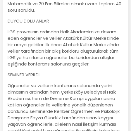
Matematik ve 20 Fen Bilimleri olmak üzere toplam 40
soru soruldu.
DUYGU DOLU ANLAR
LGS provasının ardından Halk Akademimize devam
eden öğrenciler ve veliler Atatürk Kültür Merkezi’nde
bir araya geldiler. İlk önce Atatürk Kültür Merkezi’nde
veliler tarafından bir alkış koridoru oluşturularak tüm
LGS’ye hazırlanan öğrenciler bu koridordan alkışlar
eşliğinde konferans salonuna geçtiler.
SEMİNER VERİLDİ
Öğrenciler ve velilerin konferans salonunda yerini
almasının ardından hem Çerkezköy Belediyesi Halk
Akademisi, hem de Deneme Kampı uygulamasına
katılan öğrenciler ile velilerine yönelik düzenlenen
dördüncü seminerde Rehber Öğretmen ve Psikolojik
Danışman Feyza Gündüz tarafından sınav kaygısı
yaşayan öğrencilerle, ailelerin nasıl iletişim kurması
gerektiğini anlattı ve öğrenciler ile velilerin kalan kısa