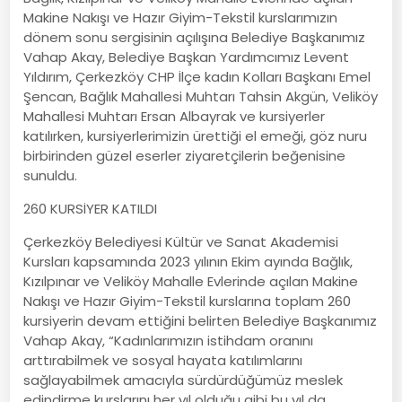
Makine Nakışı ve Hazır Giyim-Tekstil kurslarımızın
dönem sonu sergisinin açılışına Belediye Başkanımız
Vahap Akay, Belediye Başkan Yardımcımız Levent
Yıldırım, Çerkezköy CHP İlçe kadın Kolları Başkanı Emel
Şencan, Bağlık Mahallesi Muhtarı Tahsin Akgün, Veliköy
Mahallesi Muhtarı Ersan Albayrak ve kursiyerler
katılırken, kursiyerlerimizin ürettiği el emeği, göz nuru
birbirinden güzel eserler ziyaretçilerin beğenisine
sunuldu.
260 KURSİYER KATILDI
Çerkezköy Belediyesi Kültür ve Sanat Akademisi
Kursları kapsamında 2023 yılının Ekim ayında Bağlık,
Kızılpınar ve Veliköy Mahalle Evlerinde açılan Makine
Nakışı ve Hazır Giyim-Tekstil kurslarına toplam 260
kursiyerin devam ettiğini belirten Belediye Başkanımız
Vahap Akay, “Kadınlarımızın istihdam oranını
arttırabilmek ve sosyal hayata katılımlarını
sağlayabilmek amacıyla sürdürdüğümüz meslek
edindirme kurslarını her yıl olduğu gibi bu yıl da