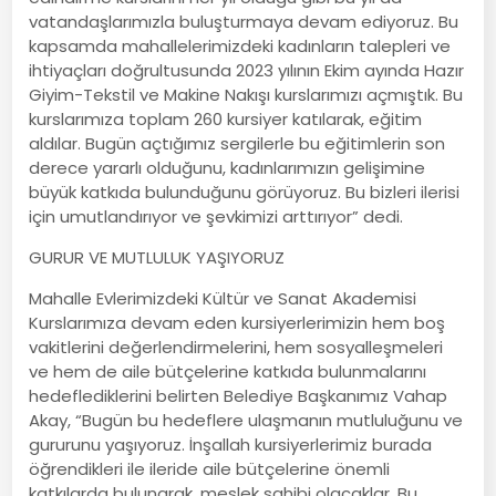
vatandaşlarımızla buluşturmaya devam ediyoruz. Bu
kapsamda mahallelerimizdeki kadınların talepleri ve
ihtiyaçları doğrultusunda 2023 yılının Ekim ayında Hazır
Giyim-Tekstil ve Makine Nakışı kurslarımızı açmıştık. Bu
kurslarımıza toplam 260 kursiyer katılarak, eğitim
aldılar. Bugün açtığımız sergilerle bu eğitimlerin son
derece yararlı olduğunu, kadınlarımızın gelişimine
büyük katkıda bulunduğunu görüyoruz. Bu bizleri ilerisi
için umutlandırıyor ve şevkimizi arttırıyor” dedi.
GURUR VE MUTLULUK YAŞIYORUZ
Mahalle Evlerimizdeki Kültür ve Sanat Akademisi
Kurslarımıza devam eden kursiyerlerimizin hem boş
vakitlerini değerlendirmelerini, hem sosyalleşmeleri
ve hem de aile bütçelerine katkıda bulunmalarını
hedeflediklerini belirten Belediye Başkanımız Vahap
Akay, “Bugün bu hedeflere ulaşmanın mutluluğunu ve
gururunu yaşıyoruz. İnşallah kursiyerlerimiz burada
öğrendikleri ile ileride aile bütçelerine önemli
katkılarda bulunarak, meslek sahibi olacaklar. Bu