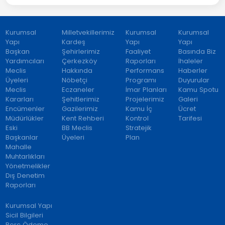
Kurumsal
Milletvekillerimiz
Kurumsal
Kurumsal
Yapı
Kardeş
Yapı
Yapı
Başkan
Şehirlerimiz
Faaliyet
Basında Biz
Yardımcıları
Çerkezköy
Raporları
İhaleler
Meclis
Hakkında
Performans
Haberler
Üyeleri
Nöbetçi
Programı
Duyurular
Meclis
Eczaneler
İmar Planları
Kamu Spotu
Kararları
Şehitlerimiz
Projelerimiz
Galeri
Encümenler
Gazilerimiz
Kamu İç
Ücret
Müdürlükler
Kent Rehberi
Kontrol
Tarifesi
Eski
BB Meclis
Stratejik
Başkanlar
Üyeleri
Plan
Mahalle
Muhtarlıkları
Yönetmelikler
Dış Denetim
Raporları
Kurumsal Yapı
Sicil Bilgileri
Borç Ödeme