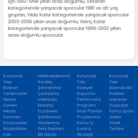
için 1982-1998 yılları arası doğumlu, Veteran
kategorisinde yarışacak sporcular 1981 ve alt yaş
grupları, Yıldız Kızlar kategorisinde yarışacak sporcular
2003-2006 yılları arası doğumlu, Genç Kızlar
kategorisinde yarışacak sporcular 1999-2002 yılları
arası doğumlu sporcular.
Kurumsal
Milletvekillerimiz
Kurumsal
Kurumsal
Yapı
Kardeş
Yapı
Yapı
Başkan
Şehirlerimiz
Faaliyet
Basında Biz
Yardımcıları
Çerkezköy
Raporları
İhaleler
Meclis
Hakkında
Performans
Haberler
Üyeleri
Nöbetçi
Programı
Duyurular
Meclis
Eczaneler
İmar Planları
Kamu Spotu
Kararları
Şehitlerimiz
Projelerimiz
Galeri
Encümenler
Gazilerimiz
Kamu İç
Ücret
Müdürlükler
Kent Rehberi
Kontrol
Tarifesi
Eski
BB Meclis
Stratejik