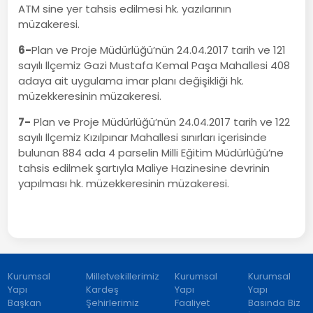
ATM sine yer tahsis edilmesi hk. yazılarının
müzakeresi.
6-
Plan ve Proje Müdürlüğü’nün 24.04.2017 tarih ve 121
sayılı İlçemiz Gazi Mustafa Kemal Paşa Mahallesi 408
adaya ait uygulama imar planı değişikliği hk.
müzekkeresinin müzakeresi.
7-
Plan ve Proje Müdürlüğü’nün 24.04.2017 tarih ve 122
sayılı İlçemiz Kızılpınar Mahallesi sınırları içerisinde
bulunan 884 ada 4 parselin Milli Eğitim Müdürlüğü’ne
tahsis edilmek şartıyla Maliye Hazinesine devrinin
yapılması hk. müzekkeresinin müzakeresi.
Kurumsal
Milletvekillerimiz
Kurumsal
Kurumsal
Yapı
Kardeş
Yapı
Yapı
Başkan
Şehirlerimiz
Faaliyet
Basında Biz