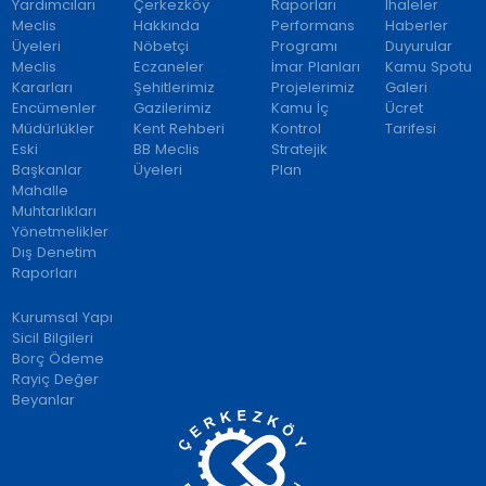
Yardımcıları
Çerkezköy
Raporları
İhaleler
Meclis
Hakkında
Performans
Haberler
Üyeleri
Nöbetçi
Programı
Duyurular
Meclis
Eczaneler
İmar Planları
Kamu Spotu
Kararları
Şehitlerimiz
Projelerimiz
Galeri
Encümenler
Gazilerimiz
Kamu İç
Ücret
Müdürlükler
Kent Rehberi
Kontrol
Tarifesi
Eski
BB Meclis
Stratejik
Başkanlar
Üyeleri
Plan
Mahalle
Muhtarlıkları
Yönetmelikler
Dış Denetim
Raporları
Kurumsal Yapı
Sicil Bilgileri
Borç Ödeme
Rayiç Değer
Beyanlar