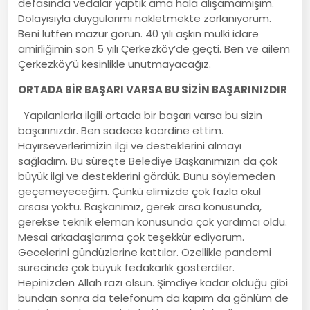
defasında vedalar yaptık ama hala alışamamışım.
Dolayısıyla duygularımı nakletmekte zorlanıyorum.
Beni lütfen mazur görün. 40 yılı aşkın mülki idare
amirliğimin son 5 yılı Çerkezköy’de geçti. Ben ve ailem
Çerkezköy’ü kesinlikle unutmayacağız.
ORTADA BİR BAŞARI VARSA BU SİZİN BAŞARINIZDIR
Yapılanlarla ilgili ortada bir başarı varsa bu sizin
başarınızdır. Ben sadece koordine ettim.
Hayırseverlerimizin ilgi ve desteklerini almayı
sağladım. Bu süreçte Belediye Başkanımızın da çok
büyük ilgi ve desteklerini gördük. Bunu söylemeden
geçemeyeceğim. Çünkü elimizde çok fazla okul
arsası yoktu. Başkanımız, gerek arsa konusunda,
gerekse teknik eleman konusunda çok yardımcı oldu.
Mesai arkadaşlarıma çok teşekkür ediyorum.
Gecelerini gündüzlerine kattılar. Özellikle pandemi
sürecinde çok büyük fedakarlık gösterdiler.
Hepinizden Allah razı olsun. Şimdiye kadar olduğu gibi
bundan sonra da telefonum da kapım da gönlüm de