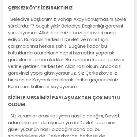
ÇERKEZKÖY’E İZ BIRAKTINIZ
Belediye Başkanımız Vahap Akay konuşmasını şöyle
sürdürdü: “7 buçuk yıldır Belediye Başkanlığı görevini
yürütüyorum. Allah hepimize bazı görevleri nasip
ediyor. Buradaki herkesin Devlet ve millet için
çalışmalarına herkes şahit. Bugüne kadar bu
koltuklarda oturanların hepsi hizmetler yaparak
görevlerini tamamladılar. Bu zamana kadar görevini
yerine getiren herkesten Allah razı olsun. Ancak siz
görevinizi yapıp gitmiyorsunuz. Siz Çerkezköy’e iz
bırakan bir Kaymakam olarak tarihe geçeceksiniz.
Bunu tüm kalbimle söylüyorum.
SİZİNLE MESAİMİZİ PAYLAŞMAKTAN ÇOK MUTLU
OLDUM
Siz kurumlar arası iletişimin nasıl olacağını, Devlet
adamının sert duruşunun ya da Devlet adamının
güler yüzünün nasıl olacağını bana da, bu
salondakilere de, Çerkezköy’de, herkese de