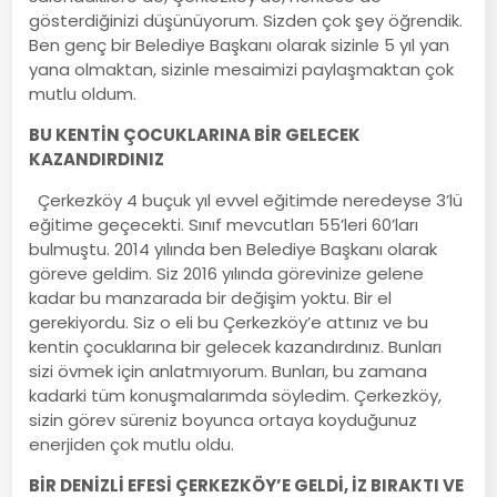
gösterdiğinizi düşünüyorum. Sizden çok şey öğrendik.
Ben genç bir Belediye Başkanı olarak sizinle 5 yıl yan
yana olmaktan, sizinle mesaimizi paylaşmaktan çok
mutlu oldum.
BU KENTİN ÇOCUKLARINA BİR GELECEK
KAZANDIRDINIZ
Çerkezköy 4 buçuk yıl evvel eğitimde neredeyse 3’lü
eğitime geçecekti. Sınıf mevcutları 55’leri 60’ları
bulmuştu. 2014 yılında ben Belediye Başkanı olarak
göreve geldim. Siz 2016 yılında görevinize gelene
kadar bu manzarada bir değişim yoktu. Bir el
gerekiyordu. Siz o eli bu Çerkezköy’e attınız ve bu
kentin çocuklarına bir gelecek kazandırdınız. Bunları
sizi övmek için anlatmıyorum. Bunları, bu zamana
kadarki tüm konuşmalarımda söyledim. Çerkezköy,
sizin görev süreniz boyunca ortaya koyduğunuz
enerjiden çok mutlu oldu.
BİR DENİZLİ EFESİ ÇERKEZKÖY’E GELDİ, İZ BIRAKTI VE