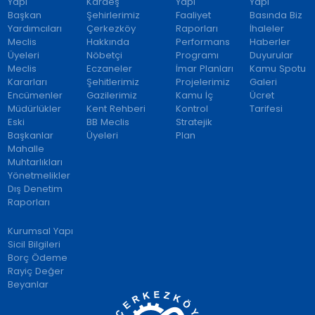
Yapı
Kardeş
Yapı
Yapı
Başkan
Şehirlerimiz
Faaliyet
Basında Biz
Yardımcıları
Çerkezköy
Raporları
İhaleler
Meclis
Hakkında
Performans
Haberler
Üyeleri
Nöbetçi
Programı
Duyurular
Meclis
Eczaneler
İmar Planları
Kamu Spotu
Kararları
Şehitlerimiz
Projelerimiz
Galeri
Encümenler
Gazilerimiz
Kamu İç
Ücret
Müdürlükler
Kent Rehberi
Kontrol
Tarifesi
Eski
BB Meclis
Stratejik
Başkanlar
Üyeleri
Plan
Mahalle
Muhtarlıkları
Yönetmelikler
Dış Denetim
Raporları
Kurumsal Yapı
Sicil Bilgileri
Borç Ödeme
Rayiç Değer
Beyanlar