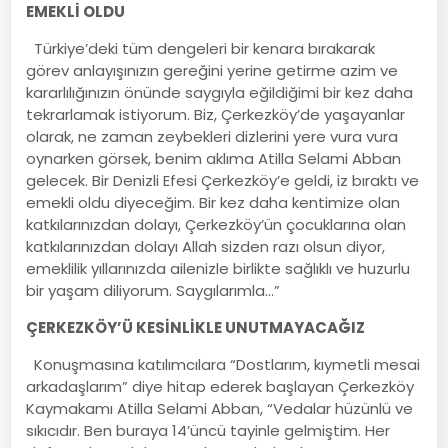
EMEKLİ OLDU
Türkiye’deki tüm dengeleri bir kenara bırakarak
görev anlayışınızın gereğini yerine getirme azim ve
kararlılığınızın önünde saygıyla eğildiğimi bir kez daha
tekrarlamak istiyorum. Biz, Çerkezköy’de yaşayanlar
olarak, ne zaman zeybekleri dizlerini yere vura vura
oynarken görsek, benim aklıma Atilla Selami Abban
gelecek. Bir Denizli Efesi Çerkezköy’e geldi, iz bıraktı ve
emekli oldu diyeceğim. Bir kez daha kentimize olan
katkılarınızdan dolayı, Çerkezköy’ün çocuklarına olan
katkılarınızdan dolayı Allah sizden razı olsun diyor,
emeklilik yıllarınızda ailenizle birlikte sağlıklı ve huzurlu
bir yaşam diliyorum. Saygılarımla…”
ÇERKEZKÖY’Ü KESİNLİKLE UNUTMAYACAĞIZ
Konuşmasına katılımcılara “Dostlarım, kıymetli mesai
arkadaşlarım” diye hitap ederek başlayan Çerkezköy
Kaymakamı Atilla Selami Abban, “Vedalar hüzünlü ve
sıkıcıdır. Ben buraya 14’üncü tayinle gelmiştim. Her