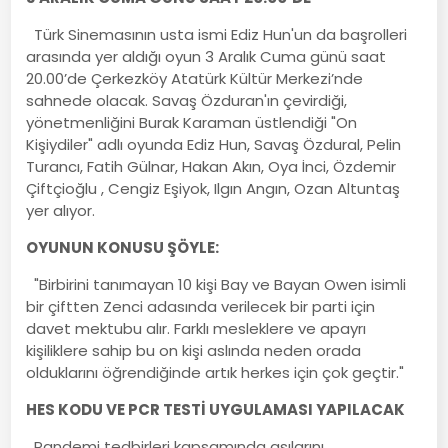
Türk Sinemasının usta ismi Ediz Hun'un da başrolleri
arasında yer aldığı oyun 3 Aralık Cuma günü saat
20.00’de Çerkezköy Atatürk Kültür Merkezi’nde
sahnede olacak. Savaş Özduran'ın çevirdiği,
yönetmenliğini Burak Karaman üstlendiği "On
Kişiydiler" adlı oyunda Ediz Hun, Savaş Özdural, Pelin
Turancı, Fatih Gülnar, Hakan Akın, Oya İnci, Özdemir
Çiftçioğlu , Cengiz Eşiyok, Ilgın Angın, Ozan Altuntaş
yer alıyor.
OYUNUN KONUSU ŞÖYLE:
"Birbirini tanımayan 10 kişi Bay ve Bayan Owen isimli
bir çiftten Zenci adasında verilecek bir parti için
davet mektubu alır. Farklı mesleklere ve apayrı
kişiliklere sahip bu on kişi aslında neden orada
olduklarını öğrendiğinde artık herkes için çok geçtir."
HES KODU VE PCR TESTİ UYGULAMASI YAPILACAK
Pandemi tedbirleri kapsamında aşılarını