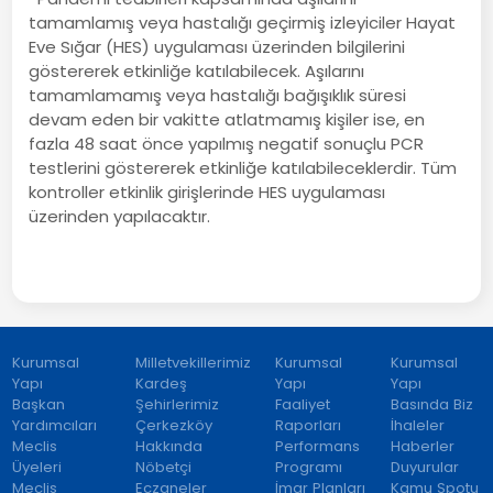
tamamlamış veya hastalığı geçirmiş izleyiciler Hayat
Eve Sığar (HES) uygulaması üzerinden bilgilerini
göstererek etkinliğe katılabilecek. Aşılarını
tamamlamamış veya hastalığı bağışıklık süresi
devam eden bir vakitte atlatmamış kişiler ise, en
fazla 48 saat önce yapılmış negatif sonuçlu PCR
testlerini göstererek etkinliğe katılabileceklerdir. Tüm
kontroller etkinlik girişlerinde HES uygulaması
üzerinden yapılacaktır.
Kurumsal
Milletvekillerimiz
Kurumsal
Kurumsal
Yapı
Kardeş
Yapı
Yapı
Başkan
Şehirlerimiz
Faaliyet
Basında Biz
Yardımcıları
Çerkezköy
Raporları
İhaleler
Meclis
Hakkında
Performans
Haberler
Üyeleri
Nöbetçi
Programı
Duyurular
Meclis
Eczaneler
İmar Planları
Kamu Spotu