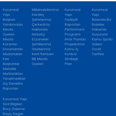
Kurumsal
Milletvekillerimiz
Kurumsal
Kurumsal
Yapı
Kardeş
Yapı
Yapı
Başkan
Şehirlerimiz
Faaliyet
Basında Biz
Yardımcıları
Çerkezköy
Raporları
İhaleler
Meclis
Hakkında
Performans
Haberler
Üyeleri
Nöbetçi
Programı
Duyurular
Meclis
Eczaneler
İmar Planları
Kamu Spotu
Kararları
Şehitlerimiz
Projelerimiz
Galeri
Encümenler
Gazilerimiz
Kamu İç
Ücret
Müdürlükler
Kent Rehberi
Kontrol
Tarifesi
Eski
BB Meclis
Stratejik
Başkanlar
Üyeleri
Plan
Mahalle
Muhtarlıkları
Yönetmelikler
Dış Denetim
Raporları
Kurumsal Yapı
Sicil Bilgileri
Borç Ödeme
Rayiç Değer