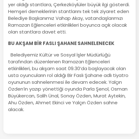
yer aldığı stantlara, Çerkezköylüler büyük ilgi gösterdi.
Hemşeri derneklerinin stantlarını tek tek ziyaret eden
Belediye Başkanımız Vahap Akay, vatandaşlarımızı
Ramazan Eğlenceleri etkinlikleri boyunca açık olacak
olan stantlara davet etti.
BU AKŞAM BİR FASLI ŞAHANE SAHNELENECEK
Belediyemiz Kültür ve Sosyal İşler Müdürlüğü
tarafından düzenlenen Ramazan Eğlenceleri
etkinlikleri, bu akşam saat 09.30’da başlayacak olan
usta oyuncuların rol aldığı Bir Faslı Şahane adlı tiyatro
oyununun sahnelenmesi ile devam edecek. Yalçın
Özden’in yazıp yönettiği oyunda Parla Şenol, Osman
Büyükercan, Salih Ünal, Sonay Özden, Murat Aytekin,
Ahu Özden, Ahmet Ekinci ve Yalçın Özden sahne
alacak.