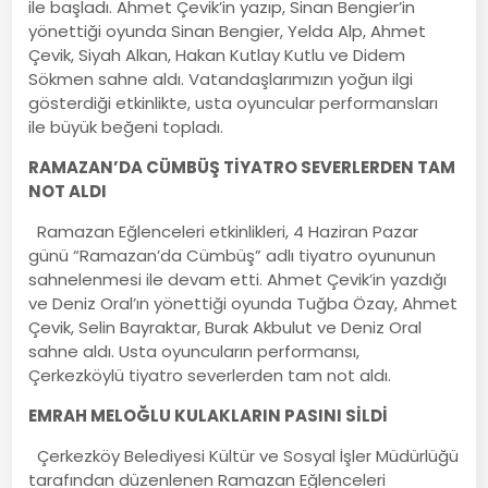
ile başladı. Ahmet Çevik’in yazıp, Sinan Bengier’in
yönettiği oyunda Sinan Bengier, Yelda Alp, Ahmet
Çevik, Siyah Alkan, Hakan Kutlay Kutlu ve Didem
Sökmen sahne aldı. Vatandaşlarımızın yoğun ilgi
gösterdiği etkinlikte, usta oyuncular performansları
ile büyük beğeni topladı.
RAMAZAN’DA CÜMBÜŞ TİYATRO SEVERLERDEN TAM
NOT ALDI
Ramazan Eğlenceleri etkinlikleri, 4 Haziran Pazar
günü “Ramazan’da Cümbüş” adlı tiyatro oyununun
sahnelenmesi ile devam etti. Ahmet Çevik’in yazdığı
ve Deniz Oral’ın yönettiği oyunda Tuğba Özay, Ahmet
Çevik, Selin Bayraktar, Burak Akbulut ve Deniz Oral
sahne aldı. Usta oyuncuların performansı,
Çerkezköylü tiyatro severlerden tam not aldı.
EMRAH MELOĞLU KULAKLARIN PASINI SİLDİ
Çerkezköy Belediyesi Kültür ve Sosyal İşler Müdürlüğü
tarafından düzenlenen Ramazan Eğlenceleri