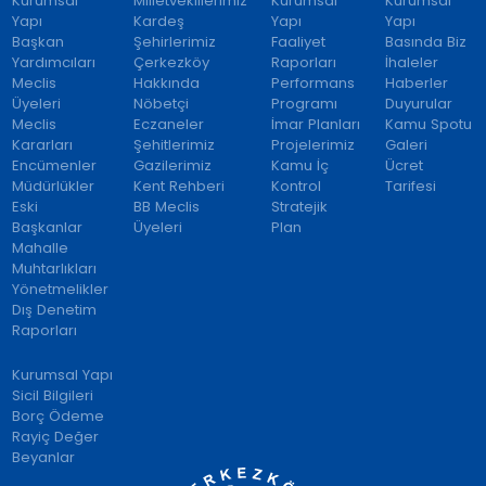
Kurumsal
Milletvekillerimiz
Kurumsal
Kurumsal
Yapı
Kardeş
Yapı
Yapı
Başkan
Şehirlerimiz
Faaliyet
Basında Biz
Yardımcıları
Çerkezköy
Raporları
İhaleler
Meclis
Hakkında
Performans
Haberler
Üyeleri
Nöbetçi
Programı
Duyurular
Meclis
Eczaneler
İmar Planları
Kamu Spotu
Kararları
Şehitlerimiz
Projelerimiz
Galeri
Encümenler
Gazilerimiz
Kamu İç
Ücret
Müdürlükler
Kent Rehberi
Kontrol
Tarifesi
Eski
BB Meclis
Stratejik
Başkanlar
Üyeleri
Plan
Mahalle
Muhtarlıkları
Yönetmelikler
Dış Denetim
Raporları
Kurumsal Yapı
Sicil Bilgileri
Borç Ödeme
Rayiç Değer
Beyanlar