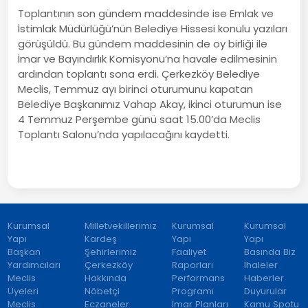
Toplantının son gündem maddesinde ise Emlak ve
İstimlak Müdürlüğü’nün Belediye Hissesi konulu yazıları
görüşüldü. Bu gündem maddesinin de oy birliği ile
İmar ve Bayındırlık Komisyonu’na havale edilmesinin
ardından toplantı sona erdi. Çerkezköy Belediye
Meclis, Temmuz ayı birinci oturumunu kapatan
Belediye Başkanımız Vahap Akay, ikinci oturumun ise
4 Temmuz Perşembe günü saat 15.00’da Meclis
Toplantı Salonu’nda yapılacağını kaydetti.
Kurumsal
Milletvekillerimiz
Kurumsal
Kurumsal
Yapı
Kardeş
Yapı
Yapı
Başkan
Şehirlerimiz
Faaliyet
Basında Biz
Yardımcıları
Çerkezköy
Raporları
İhaleler
Meclis
Hakkında
Performans
Haberler
Üyeleri
Nöbetçi
Programı
Duyurular
Meclis
Eczaneler
İmar Planları
Kamu Spotu