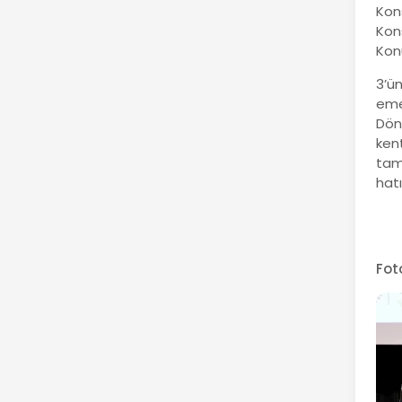
Kon
Kon
Kon
3’ü
emek
Dön
kent
tama
hatı
Fot