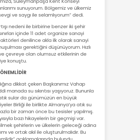
nımıza, Süleymanpaşa Kent Konseyi
nlarımı sunuyorum. Bölgemiz ve ülkemiz
 sevgi ve saygı ile selamlıyorum” dedi.
ı nedeni ile birbirine benzer iki şehir
ırları içinde 11 adet organize sanayi
aktörleri denilince akla ilk olarak sanayi
onuşulması gerektiğini düşünüyorum. Hızlı
ve çevreye olan olumsuz etkilerinin de
iye konuştu.
 ÖNEMLİDİR
madığına dikkat çeken Başkanımız Vahap
ddi manada su sıkıntısı yaşıyoruz. Bununla
 atık sular da günümüzün en büyük
ler Birliği ile birlikte Almanya’ya atık su
fazla bir zaman önce bu tesisler yapılmış.
ısıyla bazı hikayelerin bir geçmişi var.
lmek şehirlerin ve ülkelerin geleceği adına
 ve ortak akıl ile oluşturulmalıdır. Bu
nemlidir” açıklamalarında bulundu.