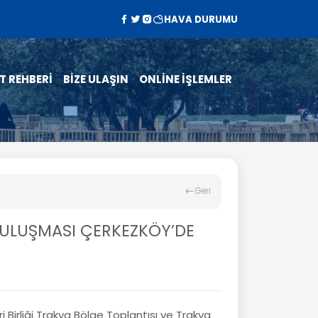
HAVA DURUMU
T REHBERİ
BİZE ULAŞIN
ONLİNE İŞLEMLER
Geri
 BULUŞMASI ÇERKEZKÖY’DE
i Birliği Trakya Bölge Toplantısı ve Trakya