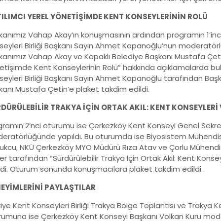
ILIMCI YEREL YÖNETİŞİMDE KENT KONSEYLERİNİN ROLÜ
kanımız Vahap Akay’ın konuşmasının ardından programın 1’inci
seyleri Birliği Başkanı Sayın Ahmet Kapanoğlu’nun moderatör
kanımız Vahap Akay ve Kapaklı Belediye Başkanı Mustafa Çetin 
etişimde Kent Konseylerinin Rolü” hakkında açıklamalarda b
seyleri Birliği Başkanı Sayın Ahmet Kapanoğlu tarafından Baş
kanı Mustafa Çetin’e plaket takdim edildi.
DÜRÜLEBİLİR TRAKYA İÇİN ORTAK AKIL: KENT KONSEYLERİ
gramın 2’nci oturumu ise Çerkezköy Kent Konseyi Genel Sekret
eratörlüğünde yapıldı. Bu oturumda ise Biyosistem Mühendisliğ
ukcu, NKÜ Çerkezköy MYO Müdürü Rıza Atav ve Çorlu Mühendisl
r tarafından “Sürdürülebilir Trakya İçin Ortak Akıl: Kent Konsey
ildi. Oturum sonunda konuşmacılara plaket takdim edildi.
EYİMLERİNİ PAYLAŞTILAR
iye Kent Konseyleri Birliği Trakya Bölge Toplantısı ve Trakya 
rumuna ise Çerkezköy Kent Konseyi Başkanı Volkan Kuru mod