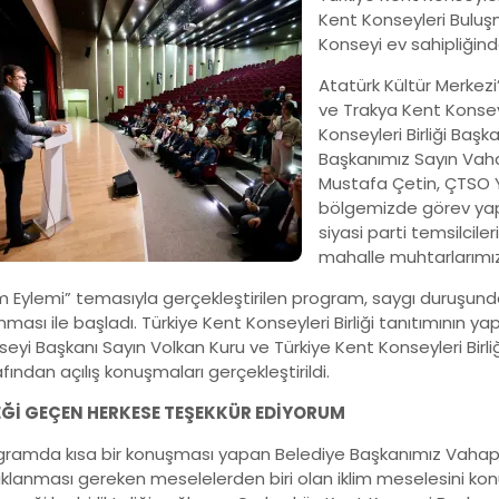
Kent Konseyleri Buluş
Konseyi ev sahipliğinde
Atatürk Kültür Merkez
ve Trakya Kent Konsey
Konseyleri Birliği Baş
Başkanımız Sayın Vaha
Mustafa Çetin, ÇTSO 
bölgemizde görev yapa
siyasi parti temsilcileri
mahalle muhtarlarımız
im Eylemi” temasıyla gerçekleştirilen program, saygı duruşunda
ması ile başladı. Türkiye Kent Konseyleri Birliği tanıtımının 
seyi Başkanı Sayın Volkan Kuru ve Türkiye Kent Konseyleri Bir
fından açılış konuşmaları gerçekleştirildi.
Ğİ GEÇEN HERKESE TEŞEKKÜR EDİYORUM
gramda kısa bir konuşması yapan Belediye Başkanımız Vahap 
klanması gereken meselelerden biri olan iklim meselesini