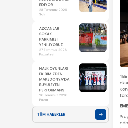
EDİYOR
28 Temmuz 2026
Salı
AZCANLAR
SOKAK
PARKIMIZI
YENİLİYORUZ
27 Temmuz 2026
Pazartesi
HALK OYUNLARI
EKİBİMİZDEN
“İkl
MAKEDONYA’DA
okun
BÜYÜLEYEN
Kon
PERFORMANS
tara
26 Temmuz 2026
Pazar
EME
TÜM HABERLER
Pro
oda