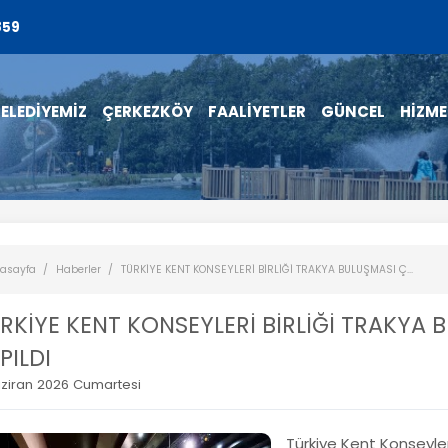
859
ELEDİYEMİZ
ÇERKEZKÖY
FAALİYETLER
GÜNCEL
HİZME
asayfa
Haberler
TÜRKİYE KENT KONSEYLERİ BİRLİĞİ TRAKYA BULUŞMASI Ç...
RKİYE KENT KONSEYLERİ BİRLİĞİ TRAKYA
PILDI
ziran 2026 Cumartesi
Türkiye Kent Konseyler