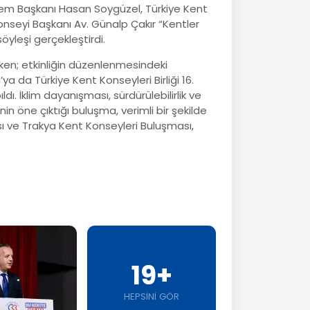
önem Başkanı Hasan Soygüzel, Türkiye Kent
nseyi Başkanı Av. Günalp Çakır “Kentler
yleşi gerçekleştirdi.
en; etkinliğin düzenlenmesindeki
 da Türkiye Kent Konseyleri Birliği 16.
 İklim dayanışması, sürdürülebilirlik ve
ğinin öne çıktığı buluşma, verimli bir şekilde
sı ve Trakya Kent Konseyleri Buluşması,
19+
HEPSİNİ GÖR