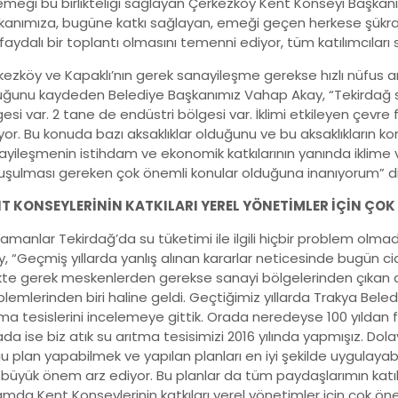
emeği bu birlikteliği sağlayan Çerkezköy Kent Konseyi Başka
kanımıza, bugüne katkı sağlayan, emeği geçen herkese şükra
 faydalı bir toplantı olmasını temenni ediyor, tüm katılımcıları
ezköy ve Kapaklı’nın gerek sanayileşme gerekse hızlı nüfus artış
uğunu kaydeden Belediye Başkanımız Vahap Akay, “Tekirdağ sın
esi var. 2 tane de endüstri bölgesi var. İklimi etkileyen çevre f
yor. Bu konuda bazı aksaklıklar olduğunu ve bu aksaklıkların k
ayileşmenin istihdam ve ekonomik katkılarının yanında iklime 
uşulması gereken çok önemli konular olduğuna inanıyorum” d
T KONSEYLERİNİN KATKILARI YEREL YÖNETİMLER İÇİN ÇOK
 zamanlar Tekirdağ’da su tüketimi ile ilgili hiçbir problem ol
, “Geçmiş yıllarda yanlış alınan kararlar neticesinde bugün ci
likte gerek meskenlerden gerekse sanayi bölgelerinden çıkan
lemlerinden biri haline geldi. Geçtiğimiz yıllarda Trakya Belediye
ma tesislerini incelemeye gittik. Orada neredeyse 100 yıldan 
da ise biz atık su arıtma tesisimizi 2016 yılında yapmışız. Dolay
 plan yapabilmek ve yapılan planları en iyi şekilde uygulayabi
büyük önem arz ediyor. Bu planlar da tüm paydaşlarımın katılımı
amda Kent Konseylerinin katkıları yerel yönetimler için çok ö