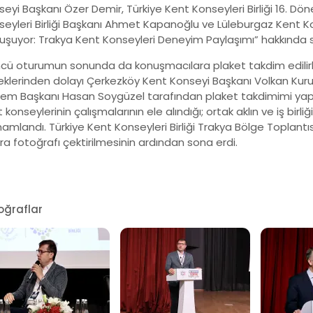
seyi Başkanı Özer Demir, Türkiye Kent Konseyleri Birliği 16. D
seyleri Birliği Başkanı Ahmet Kapanoğlu ve Lüleburgaz Kent Ko
uşuyor: Trakya Kent Konseyleri Deneyim Paylaşımı” hakkında sö
ncü oturumun sonunda da konuşmacılara plaket takdim edilirk
lerinden dolayı Çerkezköy Kent Konseyi Başkanı Volkan Kuru’ya
em Başkanı Hasan Soygüzel tarafından plaket takdimimi yapıldı.
 konseylerinin çalışmalarının ele alındığı; ortak aklın ve iş birli
mlandı. Türkiye Kent Konseyleri Birliği Trakya Bölge Toplantı
ra fotoğrafı çektirilmesinin ardından sona erdi.
oğraflar