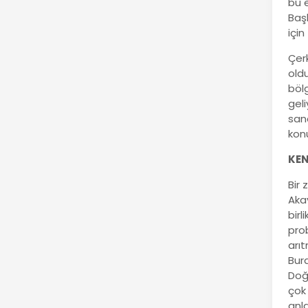
bu 
Baş
için
Çerk
old
bölg
geli
san
kon
KEN
Bir
Akay
bir
prob
arıt
Bura
Doğu
çok 
anl