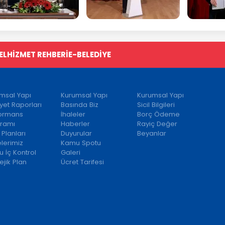
EL
HİZMET REHBERİ
E-BELEDİYE
msal Yapı
Kurumsal Yapı
Kurumsal Yapı
iyet Raporları
Basında Biz
Sicil Bilgileri
formans
İhaleler
Borç Ödeme
ramı
Haberler
Rayiç Değer
 Planları
Duyurular
Beyanlar
elerimiz
Kamu Spotu
 İç Kontrol
Galeri
ejik Plan
Ücret Tarifesi