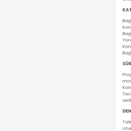
KAT
Baş
Kon
Baş
Yön
Kon
Baş
SÜR
Pro
mod
Kon
Tece
ver
DEN
Türk
otu