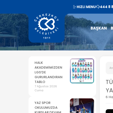
HIZLI MENU
444 8 
BAŞKAN
B
HALK
AKADEMİMİZDEN
An
LGS’DE
GURURLANDIRAN
TÜ
TABLO
7 Ağustos 2026
YA
Cuma
6 Ha
YAZ SPOR
OKULUMUZDA
KURSLAR DEVAM