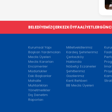
BELEDİYEMİZ
ÇERKEZKÖY
FAALİYETLER
GÜNC
Kurumsal Yapı
Milletvekillerimiz
Kuru
Başkan Yardımcıları
Kardeş Şehirlerimiz
Faal
Meclis Üyeleri
Çerkezköy
Per
Meclis Kararları
Hakkında
Prog
Encümenler
Nöbetçi Eczaneler
İmar
Müdürlükler
Şehitlerimiz
Proj
Eski Başkanlar
Gazilerimiz
Kamu
Mahalle
Kent Rehberi
Strat
Muhtarlıkları
BB Meclis Üyeleri
Yönetmelikler
Dış Denetim
Raporları