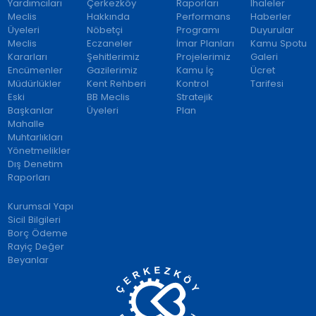
Yardımcıları
Çerkezköy
Raporları
İhaleler
Meclis
Hakkında
Performans
Haberler
Üyeleri
Nöbetçi
Programı
Duyurular
Meclis
Eczaneler
İmar Planları
Kamu Spotu
Kararları
Şehitlerimiz
Projelerimiz
Galeri
Encümenler
Gazilerimiz
Kamu İç
Ücret
Müdürlükler
Kent Rehberi
Kontrol
Tarifesi
Eski
BB Meclis
Stratejik
Başkanlar
Üyeleri
Plan
Mahalle
Muhtarlıkları
Yönetmelikler
Dış Denetim
Raporları
Kurumsal Yapı
Sicil Bilgileri
Borç Ödeme
Rayiç Değer
Beyanlar