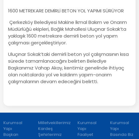
1600 METREKARE DEMİRLİ BETON YOL YAPIMI SÜRÜYOR
Çerkezköy Belediyesi Makine İkmal Bakım ve Onarım
Müdürlüğü ekipleri, Bağlık Mahallesi Uluçınar Sokak’ta
yaklaşık 1600 metrekare demirli beton yol yapım
çalışması gerçekleştiriyor.
Uluçınar Sokak’taki demirli beton yol çalışmasının kısa
sürede tamamlanacağını belirten Belediye
Başkanımız Vahap Akay, kentimiz genelinde ihtiyaç
olan noktalarda yol ve kaldırım yapım-onarım
çalışmalarının devam edeceğini belirtti.
Kurumsal
Milletvekillerimiz
Kurumsal
Kurumsal
Yapı
Kardeş
Yapı
Yapı
Başkan
Şehirlerimiz
Faaliyet
Basında Biz