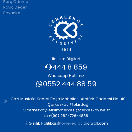
Borç Ödeme
Rayiç Değer
Beyanlar
İletişim Bilgileri
444 8 859
Whatsapp Hattımız
0552 444 88 59
Gazi Mustafa Kemal Paşa Mahallesi Atatürk Caddesi No: 40
Çerkezköy /Tekirdağ
cerkezkoyiletisimmerkezi@cerkezkoy.bel.tr
+(90) 282-726-4888
Gizlilik Politikası
|
Powered by
diciwall.com