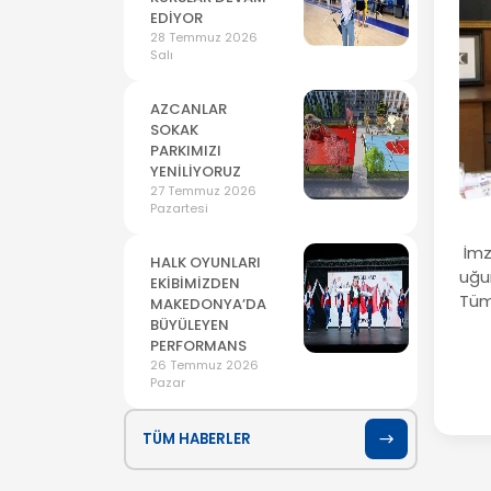
EDİYOR
28 Temmuz 2026
Salı
AZCANLAR
SOKAK
PARKIMIZI
YENİLİYORUZ
27 Temmuz 2026
Pazartesi
İmz
HALK OYUNLARI
uğu
EKİBİMİZDEN
Tüm 
MAKEDONYA’DA
BÜYÜLEYEN
PERFORMANS
26 Temmuz 2026
Pazar
TÜM HABERLER