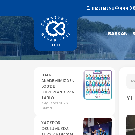
HIZLI MENU
444 8 
BAŞKAN
B
HALK
AKADEMİMİZDEN
An
LGS’DE
GURURLANDIRAN
YE
TABLO
7 Ağustos 2026
Cuma
YAZ SPOR
OKULUMUZDA
KURSLAR DEVAM