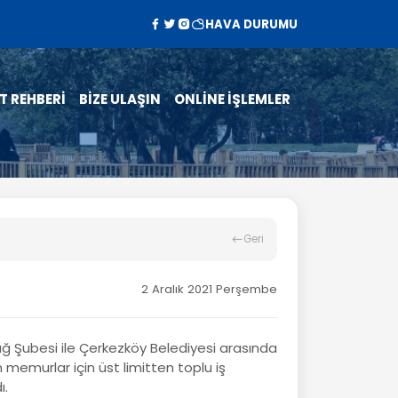
HAVA DURUMU
T REHBERİ
BİZE ULAŞIN
ONLİNE İŞLEMLER
Geri
2 Aralık 2021 Perşembe
ğ Şubesi ile Çerkezköy Belediyesi arasında
memurlar için üst limitten toplu iş
ı.