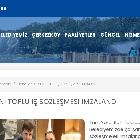
859
ELEDİYEMİZ
ÇERKEZKÖY
FAALİYETLER
GÜNCEL
HİZME
asayfa
Haberler
YENİ TOPLU İŞ SÖZLEŞMESİ İMZALANDI
Nİ TOPLU İŞ SÖZLEŞMESİ İMZALANDI
Tüm Yerel Sen Tekirda
Belediyemizde çalışan 
sözleşmeleri imzaland