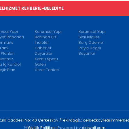
EL
HİZMET REHBERİ
E-BELEDİYE
msal Yapı
Kurumsal Yapı
Kurumsal Yapı
iyet Raporları
Basında Biz
Sicil Bilgileri
formans
İhaleler
Borç Ödeme
ramı
Haberler
Rayiç Değer
 Planları
Duyurular
Beyanlar
elerimiz
Kamu Spotu
 İç Kontrol
Galeri
ejik Plan
Ücret Tarifesi
türk Caddesi No: 40 Çerkezköy /Tekirdağ
|
cerkezkoyiletisimmerkez
Gizlilik Politikası
|
Powered by
diciwall.com