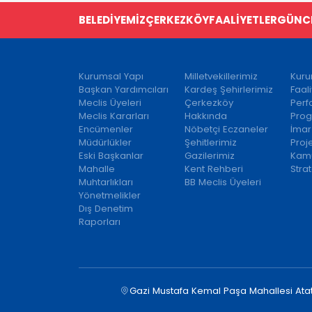
BELEDİYEMİZ
ÇERKEZKÖY
FAALİYETLER
GÜNC
Kurumsal Yapı
Milletvekillerimiz
Kuru
Başkan Yardımcıları
Kardeş Şehirlerimiz
Faal
Meclis Üyeleri
Çerkezköy
Per
Meclis Kararları
Hakkında
Prog
Encümenler
Nöbetçi Eczaneler
İmar
Müdürlükler
Şehitlerimiz
Proj
Eski Başkanlar
Gazilerimiz
Kamu
Mahalle
Kent Rehberi
Strat
Muhtarlıkları
BB Meclis Üyeleri
Yönetmelikler
Dış Denetim
Raporları
Gazi Mustafa Kemal Paşa Mahallesi Ata