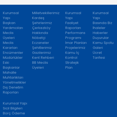
Kurumsal
Milletvekillerimiz
Kurumsal
Kurumsal
Yapı
Kardeş
Yapı
Yapı
Başkan
Şehirlerimiz
Faaliyet
Basında Biz
Yardımcıları
Çerkezköy
Raporları
İhaleler
Meclis
Hakkında
Performans
Haberler
Üyeleri
Nöbetçi
Programı
Duyurular
Meclis
Eczaneler
İmar Planları
Kamu Spotu
Kararları
Şehitlerimiz
Projelerimiz
Galeri
Encümenler
Gazilerimiz
Kamu İç
Ücret
Müdürlükler
Kent Rehberi
Kontrol
Tarifesi
Eski
BB Meclis
Stratejik
Başkanlar
Üyeleri
Plan
Mahalle
Muhtarlıkları
Yönetmelikler
Dış Denetim
Raporları
Kurumsal Yapı
Sicil Bilgileri
Borç Ödeme