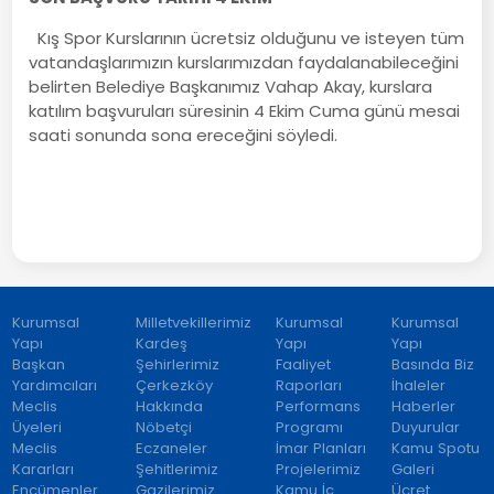
Kış Spor Kurslarının ücretsiz olduğunu ve isteyen tüm
vatandaşlarımızın kurslarımızdan faydalanabileceğini
belirten Belediye Başkanımız Vahap Akay, kurslara
katılım başvuruları süresinin 4 Ekim Cuma günü mesai
saati sonunda sona ereceğini söyledi.
Kurumsal
Milletvekillerimiz
Kurumsal
Kurumsal
Yapı
Kardeş
Yapı
Yapı
Başkan
Şehirlerimiz
Faaliyet
Basında Biz
Yardımcıları
Çerkezköy
Raporları
İhaleler
Meclis
Hakkında
Performans
Haberler
Üyeleri
Nöbetçi
Programı
Duyurular
Meclis
Eczaneler
İmar Planları
Kamu Spotu
Kararları
Şehitlerimiz
Projelerimiz
Galeri
Encümenler
Gazilerimiz
Kamu İç
Ücret