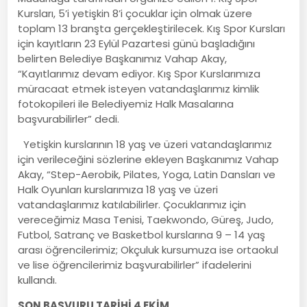
Kursları, 5’i yetişkin 8’i çocuklar için olmak üzere
toplam 13 branşta gerçekleştirilecek. Kış Spor Kursları
için kayıtların 23 Eylül Pazartesi günü başladığını
belirten Belediye Başkanımız Vahap Akay,
“Kayıtlarımız devam ediyor. Kış Spor Kurslarımıza
müracaat etmek isteyen vatandaşlarımız kimlik
fotokopileri ile Belediyemiz Halk Masalarına
başvurabilirler” dedi.
Yetişkin kurslarının 18 yaş ve üzeri vatandaşlarımız
için verileceğini sözlerine ekleyen Başkanımız Vahap
Akay, “Step-Aerobik, Pilates, Yoga, Latin Dansları ve
Halk Oyunları kurslarımıza 18 yaş ve üzeri
vatandaşlarımız katılabilirler. Çocuklarımız için
vereceğimiz Masa Tenisi, Taekwondo, Güreş, Judo,
Futbol, Satranç ve Basketbol kurslarına 9 – 14 yaş
arası öğrencilerimiz; Okçuluk kursumuza ise ortaokul
ve lise öğrencilerimiz başvurabilirler” ifadelerini
kullandı.
SON BAŞVURU TARİHİ 4 EKİM