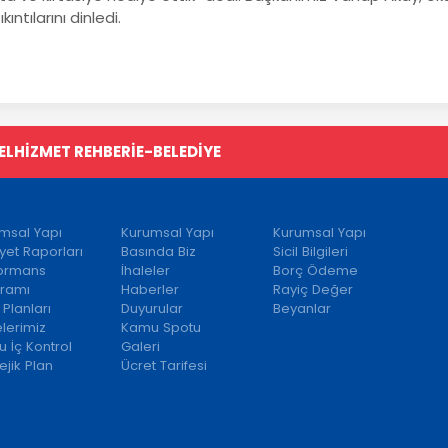
ıkıntılarını dinledi.
EL
HİZMET REHBERİ
E-BELEDİYE
msal Yapı
Kurumsal Yapı
Kurumsal Yapı
iyet Raporları
Basında Biz
Sicil Bilgileri
formans
İhaleler
Borç Ödeme
ramı
Haberler
Rayiç Değer
 Planları
Duyurular
Beyanlar
elerimiz
Kamu Spotu
 İç Kontrol
Galeri
ejik Plan
Ücret Tarifesi