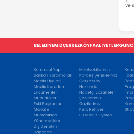
ve s
BELEDİYEMİZ
ÇERKEZKÖY
FAALİYETLER
GÜNC
Kurumsal Yapı
Milletvekillerimiz
Kuru
Başkan Yardımcıları
Kardeş Şehirlerimiz
Faal
Meclis Üyeleri
Çerkezköy
Per
Meclis Kararları
Hakkında
Prog
Encümenler
Nöbetçi Eczaneler
İmar
Müdürlükler
Şehitlerimiz
Proj
Eski Başkanlar
Gazilerimiz
Kamu
Mahalle
Kent Rehberi
Strat
Muhtarlıkları
BB Meclis Üyeleri
Yönetmelikler
Dış Denetim
Raporları