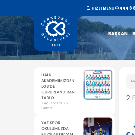
HIZLI MENU
444 8 
BAŞKAN
B
HALK
AKADEMİMİZDEN
An
LGS’DE
GURURLANDIRAN
2 
TABLO
7 Ağustos 2026
Cuma
YAZ SPOR
OKULUMUZDA
KURSLAR DEVAM