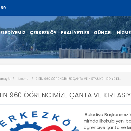
859
ELEDİYEMİZ
ÇERKEZKÖY
FAALİYETLER
GÜNCEL
HİZME
asayfa
Haberler
2 BİN 960 ÖĞRENCİMİZE ÇANTA VE KIRTASİYE HEDİYE ET...
BİN 960 ÖĞRENCİMİZE ÇANTA VE KIRTASİY
Belediye Başkanımız 
Yılı’nda ilkokula yeni
öğrenciye çanta ve kı