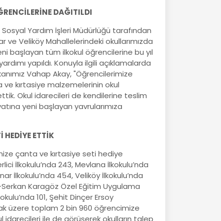
ĞRENCİLERİNE DAĞITILDI
Sosyal Yardım İşleri Müdürlüğü tarafından
ınar ve Veliköy Mahallelerindeki okullarımızda
i başlayan tüm ilkokul öğrencilerine bu yıl
ardımı yapıldı. Konuyla ilgili açıklamalarda
anımız Vahap Akay, "Öğrencilerimize
 ve kırtasiye malzemelerinin okul
tik. Okul idarecileri de kendilerine teslim
yatına yeni başlayan yavrularımıza
İ HEDİYE ETTİK
mize çanta ve kırtasiye seti hediye
rlici İlkokulu’nda 243, Mevlana İlkokulu’nda
ınar İlkokulu’nda 454, Veliköy İlkokulu’nda
gan-Serkan Karagöz Özel Eğitim Uygulama
kokulu’nda 101, Şehit Dinçer Ersoy
mak üzere toplam 2 bin 960 öğrencimize
idarecileri ile de görüşerek okulların talep