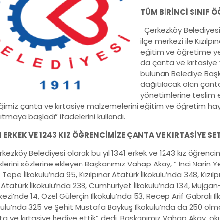
TÜM BİRİNCİ SINIF Ö
Çerkezköy Belediyesi 
ilçe merkezi ile Kızılp
eğitim ve öğretime yen
da çanta ve kırtasiye y
bulunan Belediye Başk
dağıtılacak olan çanta
yönetimlerine teslim et
iğimiz çanta ve kırtasiye malzemelerini eğitim ve öğretim ha
tmaya başladı” ifadelerini kullandı.
1 ERKEK VE 1243 KIZ ÖĞRENCİMİZE ÇANTA VE KIRTASİYE SET
ezköy Belediyesi olarak bu yıl 1341 erkek ve 1243 kız öğrenci
klerini sözlerine ekleyen Başkanımız Vahap Akay, “ İnci Narin Ye
 Tepe İlkokulu’nda 95, Kızılpınar Atatürk İlkokulu’nda 348, Kızılp
, Atatürk İlkokulu’nda 238, Cumhuriyet İlkokulu’nda 134, Müj
ezi’nde 14, Özel Gülerçin İlkokulu’nda 53, Recep Arif Gabralı İl
okulu’nda 325 ve Şehit Mustafa Baykuş İlkokulu’nda da 250 ol
a ve kırtasiye hediye ettik” dedi. Başkanımız Vahap Akay, okul 