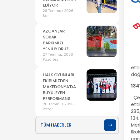
EDİYOR
28 Temmuz 2026
Salı
AZCANLAR
SOKAK
PARKIMIZI
YENİLİYORUZ
27 Temmuz 2026
Pazartesi
ett
dağı
HALK OYUNLARI
EKİBİMİZDEN
134
MAKEDONYA’DA
BÜYÜLEYEN
Çerk
PERFORMANS
etti
26 Temmuz 2026
Pazar
285,
134
Merk
TÜM HABERLER
İlk
çant