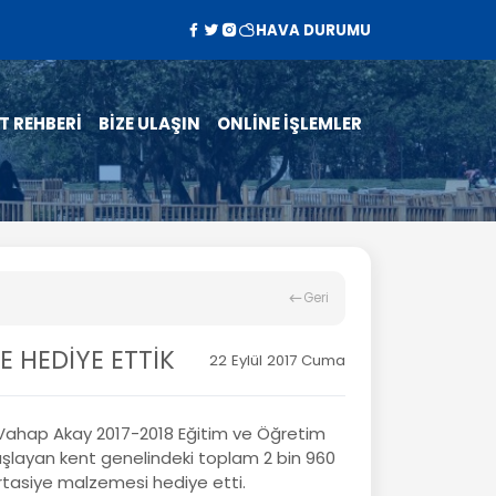
HAVA DURUMU
T REHBERİ
BİZE ULAŞIN
ONLİNE İŞLEMLER
Geri
E HEDİYE ETTİK
22 Eylül 2017 Cuma
Vahap Akay 2017-2018 Eğitim ve Öğretim
 başlayan kent genelindeki toplam 2 bin 960
rtasiye malzemesi hediye etti.