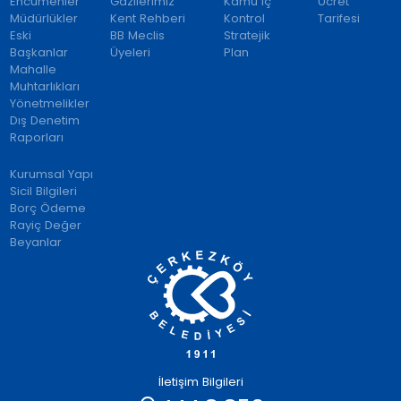
Encümenler
Gazilerimiz
Kamu İç
Ücret
Müdürlükler
Kent Rehberi
Kontrol
Tarifesi
Eski
BB Meclis
Stratejik
Başkanlar
Üyeleri
Plan
Mahalle
Muhtarlıkları
Yönetmelikler
Dış Denetim
Raporları
Kurumsal Yapı
Sicil Bilgileri
Borç Ödeme
Rayiç Değer
Beyanlar
İletişim Bilgileri