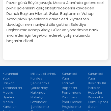
Pazar günü Büyükçavuşlu Mesire Alanı’nda geleneksel
piknik şölenlerini gerçekleştireceklerini kaydeden
Dernek Başkanı Hikmet Güler, Başkanımız Vahap
Akay’ı piknik şölenlerine davet etti. Ziyaretten
duyduğu memnuniyeti dile getiren Belediye
Başkanımız Vahap Akay, Güler ve yönetimine nazik
ziyaretleri için teşekkür ederek, çalışmalarında
başarılar diledi.
Kurumsal
Milletvekillerimiz
Kurumsal
Kurumsal
Yapı
Kardeş
Yapı
Yapı
Başkan
Şehirlerimiz
Faaliyet
Basında Biz
Yardımcıları
Çerkezköy
Raporları
İhaleler
Meclis
Hakkında
Performans
Haberler
Üyeleri
Nöbetçi
Programı
Duyurular
Meclis
Eczaneler
İmar Planları
Kamu Spotu
Kararları
Şehitlerimiz
Projelerimiz
Galeri