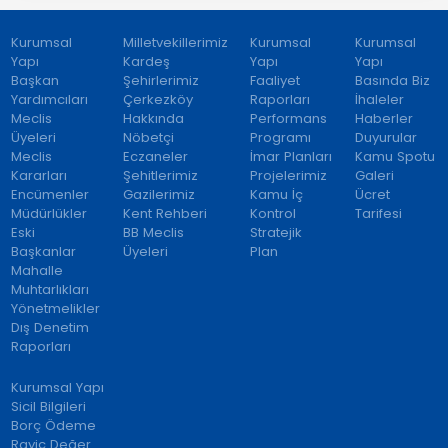
Kurumsal
Milletvekillerimiz
Kurumsal
Kurumsal
Yapı
Kardeş
Yapı
Yapı
Başkan
Şehirlerimiz
Faaliyet
Basında Biz
Yardımcıları
Çerkezköy
Raporları
İhaleler
Meclis
Hakkında
Performans
Haberler
Üyeleri
Nöbetçi
Programı
Duyurular
Meclis
Eczaneler
İmar Planları
Kamu Spotu
Kararları
Şehitlerimiz
Projelerimiz
Galeri
Encümenler
Gazilerimiz
Kamu İç
Ücret
Müdürlükler
Kent Rehberi
Kontrol
Tarifesi
Eski
BB Meclis
Stratejik
Başkanlar
Üyeleri
Plan
Mahalle
Muhtarlıkları
Yönetmelikler
Dış Denetim
Raporları
Kurumsal Yapı
Sicil Bilgileri
Borç Ödeme
Rayiç Değer