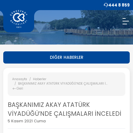
444 8 859
DİĞER HABERLER
Anasayfa
Haberler
BAŞKANIMIZ AKAY ATATÜRK VİYADÜĞÜ’NDE ÇALIŞMALARI İ...
Geri
BAŞKANIMIZ AKAY ATATÜRK
VİYADÜĞÜ’NDE ÇALIŞMALARI İNCELEDİ
5 Kasım 2021 Cuma