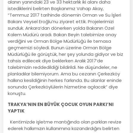
alanın yanındaki 23 ve 33 hektarlık iki alanı daha
istediklerini belirten Başkanımız Vahap Akay,
“Temmuz 2017 tarihinde dönemin Orman ve Su İşleri
Bakanı Veysel Eroğlu’nu ziyaret ettik. Projelerimizi
sunduk. Ankara’dan dönerken yolda Bakanın Özel
Kalem Müdürü aradı. Bakan Beyin talebimize onay
verdiğini ve Orman Bölge Müdürlüğü ile temasa
geçmemizi söyledi. Bunun üzerine Orman Bölge
Müdürlüğü ile görüştük, her şey yolunda gidiyor ve biz
tahsis edilecek diye beklerken Aralık 2017’de
talebimizin reddedildiği bildirildi. Ne düşündeler, ne
planladılar bilemiyorum. Ama bu cezanın Çerkezköy
halkına kesildiğinin herkes farkında. Bu alanlar eninde
sonunda Çerkezköylülerin hizmetine açılacak” diye
konuştu.
TRAKYA’NIN EN BÜYÜK ÇOCUK OYUN PARKI’NI
YAPTIK
Kentimizde işletme mantığında olan parkları revize
ederek halkımızın kullanımına kazandırdığını belirten