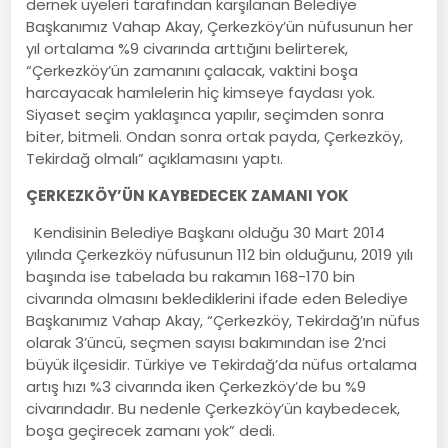
dernek üyeleri tarafından karşılanan Belediye
Başkanımız Vahap Akay, Çerkezköy’ün nüfusunun her
yıl ortalama %9 civarında arttığını belirterek,
“Çerkezköy’ün zamanını çalacak, vaktini boşa
harcayacak hamlelerin hiç kimseye faydası yok.
Siyaset seçim yaklaşınca yapılır, seçimden sonra
biter, bitmeli. Ondan sonra ortak payda, Çerkezköy,
Tekirdağ olmalı” açıklamasını yaptı.
ÇERKEZKÖY’ÜN KAYBEDECEK ZAMANI YOK
Kendisinin Belediye Başkanı olduğu 30 Mart 2014
yılında Çerkezköy nüfusunun 112 bin olduğunu, 2019 yılı
başında ise tabelada bu rakamın 168-170 bin
civarında olmasını beklediklerini ifade eden Belediye
Başkanımız Vahap Akay, “Çerkezköy, Tekirdağ’ın nüfus
olarak 3’üncü, seçmen sayısı bakımından ise 2’nci
büyük ilçesidir. Türkiye ve Tekirdağ’da nüfus ortalama
artış hızı %3 civarında iken Çerkezköy’de bu %9
civarındadır. Bu nedenle Çerkezköy’ün kaybedecek,
boşa geçirecek zamanı yok” dedi.