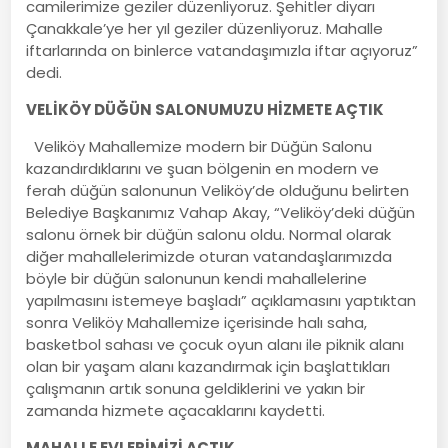
camilerimize geziler düzenliyoruz. Şehitler diyarı
Çanakkale’ye her yıl geziler düzenliyoruz. Mahalle
iftarlarında on binlerce vatandaşımızla iftar açıyoruz”
dedi.
VELİKÖY DÜĞÜN SALONUMUZU HİZMETE AÇTIK
Veliköy Mahallemize modern bir Düğün Salonu
kazandırdıklarını ve şuan bölgenin en modern ve
ferah düğün salonunun Veliköy’de olduğunu belirten
Belediye Başkanımız Vahap Akay, “Veliköy’deki düğün
salonu örnek bir düğün salonu oldu. Normal olarak
diğer mahallelerimizde oturan vatandaşlarımızda
böyle bir düğün salonunun kendi mahallelerine
yapılmasını istemeye başladı” açıklamasını yaptıktan
sonra Veliköy Mahallemize içerisinde halı saha,
basketbol sahası ve çocuk oyun alanı ile piknik alanı
olan bir yaşam alanı kazandırmak için başlattıkları
çalışmanın artık sonuna geldiklerini ve yakın bir
zamanda hizmete açacaklarını kaydetti.
MAHALLE EVLERİMİZİ AÇTIK