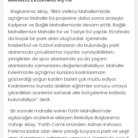
Başkanımız Akay, “İlkini Veliköy Mahallemizde
açtığımız Mahalle Evi projesine daha sonra sırasıyla
Kızılpınar ve Bağlık Mahallemizde devam ettik. Bağlık
Mahallemize Mahalle Evi ve Taziye Evi yaptık. Etrafında
da büyük bir park alanı oluşturduk. İçerisinde
basketbol ve futbol sahasının da bulunduğu park
alanımızda çocuklarımız oyunlar oynayabilirken;
yetişkinler de spor alanlarında ya da yaşam
alanlarında zamanlarını değerlendirebiliyor. Mahalle
Evlerimizde açtığımız kurslara kadınlarımızın
gösterdiği yoğun katılım bizleri çok mutlu ediyor.
Kadınlarımız burada aldıkları eğitimler sonucu ortaya
çıkardıkları ürünlerini satarak aile bütçelerine katkıda
bulunabiliyor” dedi.
Bir sonraki mahalle evinin Fatih Mahallesi’nde
açılacağını sözlerine ekleyen Belediye Başkanımız
Vahap Akay, “Fatih Camii önünden Adnan Kahveci
Parkı’na kadar olan dere yatağı boyunca park ve yeşil
alan düzenleme çalışması yapıyoruz. İçerisinde çocuk