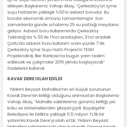
ekleyen Başkanımız Vahap Akay, “Çerkezköy’ün içme
suyu hatlarının yaklaşık %50’si asbest borudur. Bu
borular ekonomik ömrünü tamamlamıştır. Son
zamanlarda günde ortalama 25 su patlağı meydana
geliyor. Asbest boru kullanımında Çerkezköy
Tekirdağ’da % 50 ile 1’inci sıradayken, 2’nci sıradaki
Çorlu’da asbest boru kullanım oranı yüzde 7’dir.
Çerkezköy İçme Suyu Hattı Projesi’ni TESKİ
Projelendirdi, İller Bankası’na bugün yarın teslim
edilecek ve çalışmalar 2019 yılında başlayacak”
ifadelerini kullandı.
KAVAK DERE ISLAH EDİLDİ
Yıldırım Beyazıt Mahallesi’nin en büyük sorununun
Kavak Dere’nin kirliliği olduğunu anımsatan Başkanımız
Vahap Akay, “Mahalle sakinlerimiz görüntü kirliliği, pis
koku ve sivrisineklerden şikayetçiydi. Büyükşehir
Belediyesi ile birlikte yaklaşık 11,5 milyon TL’lik bir
yatırımla Kavak Dere’yi ıslah ettik. Yıldırım Beyazıt
Mahallesi sakinlerini kokudan kurtardık. Dereye kaçak