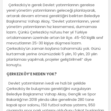
Çerkezköy’e gerek Devlet yatırımlarının gerekse
yerel yönetim yatırımlarının geleceği planlayarak,
artarak devam etmesi gerektiğini belirten Belediye
Başkanımız Vahap Akay, “Devlet yatırımlarının, yerel
yönetim yatırımlarının hız kesmemesi, durmaması
lazım. Çünkü Çerkezköy nüfusu her yıl Türkiye
ortalamasının üzerinde artan bir ilçe. 45-50 kişilik sınıf
mevcutlarının 25-30 kişiye düşmesi lazım.
Çerkezköy’ün zaman kaybına tahammülü yok. Günü
kurtarmak yerine önümüzdeki 5 yılın, 10 yılın, 20 yılın
planlaması yapılmalı, projeler geliştirilmeli” diye
konuştu.
ÇERKEZKÖY’E NEDEN YOK?
Devlet yatırımlarının ivedi ve hızlı bir şekilde
Çerkezköy ile buluşması gerektiğini vurgulayan
Belediye Başkanımız Vahap Akay, Gençlik ve Spor
Bakanlığı’nın 2018 yılında ülke genelinde 280 tane
kapalı spor salonu, 150 futbol sahası yatırımı, 950
civarında spor park yatırımı olduğunu fakat bunlardan