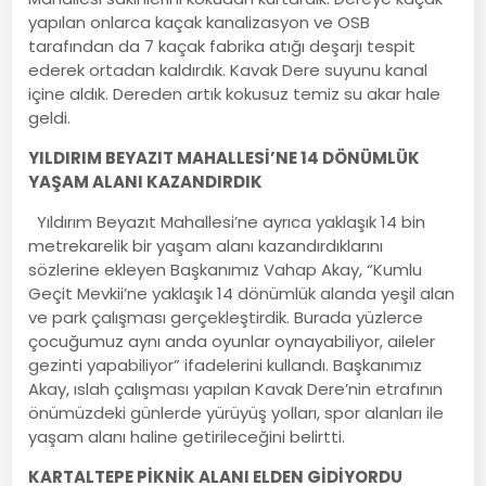
yapılan onlarca kaçak kanalizasyon ve OSB
tarafından da 7 kaçak fabrika atığı deşarjı tespit
ederek ortadan kaldırdık. Kavak Dere suyunu kanal
içine aldık. Dereden artık kokusuz temiz su akar hale
geldi.
YILDIRIM BEYAZIT MAHALLESİ’NE 14 DÖNÜMLÜK
YAŞAM ALANI KAZANDIRDIK
Yıldırım Beyazıt Mahallesi’ne ayrıca yaklaşık 14 bin
metrekarelik bir yaşam alanı kazandırdıklarını
sözlerine ekleyen Başkanımız Vahap Akay, “Kumlu
Geçit Mevkii’ne yaklaşık 14 dönümlük alanda yeşil alan
ve park çalışması gerçekleştirdik. Burada yüzlerce
çocuğumuz aynı anda oyunlar oynayabiliyor, aileler
gezinti yapabiliyor” ifadelerini kullandı. Başkanımız
Akay, ıslah çalışması yapılan Kavak Dere’nin etrafının
önümüzdeki günlerde yürüyüş yolları, spor alanları ile
yaşam alanı haline getirileceğini belirtti.
KARTALTEPE PİKNİK ALANI ELDEN GİDİYORDU