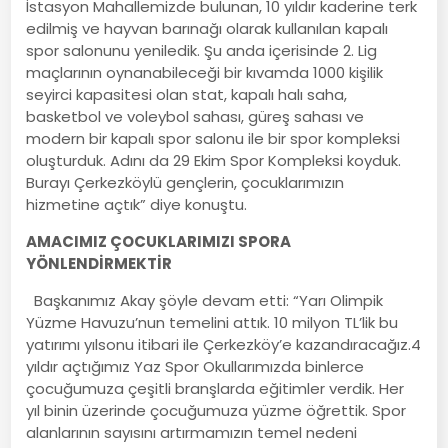
İstasyon Mahallemizde bulunan, 10 yıldır kaderine terk
edilmiş ve hayvan barınağı olarak kullanılan kapalı
spor salonunu yeniledik. Şu anda içerisinde 2. Lig
maçlarının oynanabileceği bir kıvamda 1000 kişilik
seyirci kapasitesi olan stat, kapalı halı saha,
basketbol ve voleybol sahası, güreş sahası ve
modern bir kapalı spor salonu ile bir spor kompleksi
oluşturduk. Adını da 29 Ekim Spor Kompleksi koyduk.
Burayı Çerkezköylü gençlerin, çocuklarımızın
hizmetine açtık” diye konuştu.
AMACIMIZ ÇOCUKLARIMIZI SPORA
YÖNLENDİRMEKTİR
Başkanımız Akay şöyle devam etti: “Yarı Olimpik
Yüzme Havuzu’nun temelini attık. 10 milyon TL’lik bu
yatırımı yılsonu itibari ile Çerkezköy’e kazandıracağız.4
yıldır açtığımız Yaz Spor Okullarımızda binlerce
çocuğumuza çeşitli branşlarda eğitimler verdik. Her
yıl binin üzerinde çocuğumuza yüzme öğrettik. Spor
alanlarının sayısını artırmamızın temel nedeni