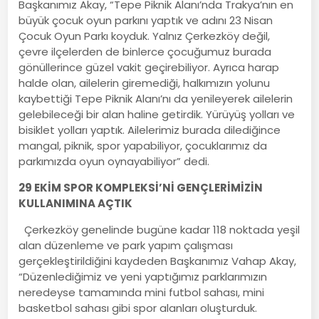
Başkanımız Akay, “Tepe Piknik Alanı’nda Trakya’nın en
büyük çocuk oyun parkını yaptık ve adını 23 Nisan
Çocuk Oyun Parkı koyduk. Yalnız Çerkezköy değil,
çevre ilçelerden de binlerce çocuğumuz burada
gönüllerince güzel vakit geçirebiliyor. Ayrıca harap
halde olan, ailelerin giremediği, halkımızın yolunu
kaybettiği Tepe Piknik Alanı’nı da yenileyerek ailelerin
gelebileceği bir alan haline getirdik. Yürüyüş yolları ve
bisiklet yolları yaptık. Ailelerimiz burada dilediğince
mangal, piknik, spor yapabiliyor, çocuklarımız da
parkımızda oyun oynayabiliyor” dedi.
29 EKİM SPOR KOMPLEKSİ’Nİ GENÇLERİMİZİN
KULLANIMINA AÇTIK
Çerkezköy genelinde bugüne kadar 118 noktada yeşil
alan düzenleme ve park yapım çalışması
gerçekleştirildiğini kaydeden Başkanımız Vahap Akay,
“Düzenlediğimiz ve yeni yaptığımız parklarımızın
neredeyse tamamında mini futbol sahası, mini
basketbol sahası gibi spor alanları oluşturduk.