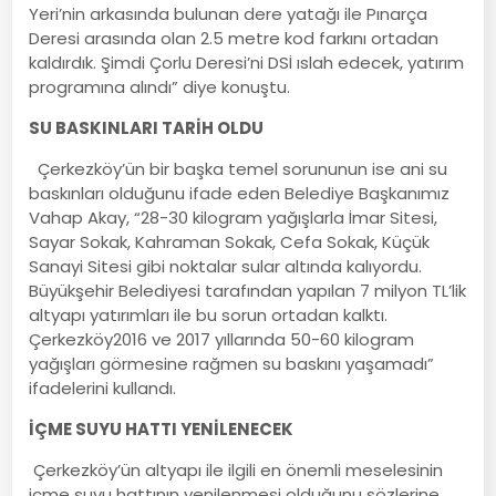
Yeri’nin arkasında bulunan dere yatağı ile Pınarça
Deresi arasında olan 2.5 metre kod farkını ortadan
kaldırdık. Şimdi Çorlu Deresi’ni DSİ ıslah edecek, yatırım
programına alındı” diye konuştu.
SU BASKINLARI TARİH OLDU
Çerkezköy’ün bir başka temel sorununun ise ani su
baskınları olduğunu ifade eden Belediye Başkanımız
Vahap Akay, “28-30 kilogram yağışlarla İmar Sitesi,
Sayar Sokak, Kahraman Sokak, Cefa Sokak, Küçük
Sanayi Sitesi gibi noktalar sular altında kalıyordu.
Büyükşehir Belediyesi tarafından yapılan 7 milyon TL’lik
altyapı yatırımları ile bu sorun ortadan kalktı.
Çerkezköy2016 ve 2017 yıllarında 50-60 kilogram
yağışları görmesine rağmen su baskını yaşamadı”
ifadelerini kullandı.
İÇME SUYU HATTI YENİLENECEK
Çerkezköy’ün altyapı ile ilgili en önemli meselesinin
içme suyu hattının yenilenmesi olduğunu sözlerine