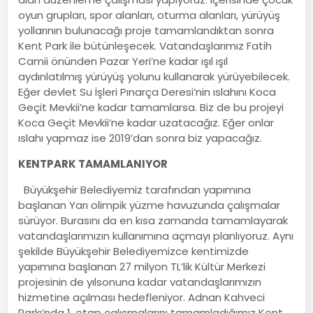
oyun grupları, spor alanları, oturma alanları, yürüyüş
yollarının bulunacağı proje tamamlandıktan sonra
Kent Park ile bütünleşecek. Vatandaşlarımız Fatih
Camii önünden Pazar Yeri’ne kadar ışıl ışıl
aydınlatılmış yürüyüş yolunu kullanarak yürüyebilecek.
Eğer devlet Su İşleri Pınarça Deresi’nin ıslahını Koca
Geçit Mevkii’ne kadar tamamlarsa. Biz de bu projeyi
Koca Geçit Mevkii’ne kadar uzatacağız. Eğer onlar
ıslahı yapmaz ise 2019’dan sonra biz yapacağız.
KENTPARK TAMAMLANIYOR
Büyükşehir Belediyemiz tarafından yapımına
başlanan Yarı olimpik yüzme havuzunda çalışmalar
sürüyor. Burasını da en kısa zamanda tamamlayarak
vatandaşlarımızın kullanımına açmayı planlıyoruz. Aynı
şekilde Büyükşehir Belediyemizce kentimizde
yapımına başlanan 27 milyon TL’lik Kültür Merkezi
projesinin de yılsonuna kadar vatandaşlarımızın
hizmetine açılması hedefleniyor. Adnan Kahveci
Parkı’nda 1. etap çalışmalarını tamamladığımız Kent