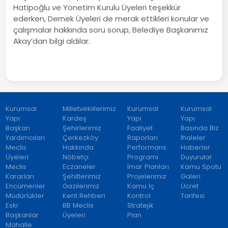
Hatipoğlu ve Yönetim Kurulu Üyeleri teşekkür
ederken, Dernek Üyeleri de merak ettikleri konular ve
çalışmalar hakkında soru sorup, Belediye Başkanımız
Akay’dan bilgi aldılar.
Kurumsal
Milletvekillerimiz
Kurumsal
Kurumsal
Yapı
Kardeş
Yapı
Yapı
Başkan
Şehirlerimiz
Faaliyet
Basında Biz
Yardımcıları
Çerkezköy
Raporları
İhaleler
Meclis
Hakkında
Performans
Haberler
Üyeleri
Nöbetçi
Programı
Duyurular
Meclis
Eczaneler
İmar Planları
Kamu Spotu
Kararları
Şehitlerimiz
Projelerimiz
Galeri
Encümenler
Gazilerimiz
Kamu İç
Ücret
Müdürlükler
Kent Rehberi
Kontrol
Tarifesi
Eski
BB Meclis
Stratejik
Başkanlar
Üyeleri
Plan
Mahalle