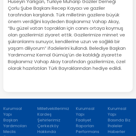
Hüseyin Yarlıgan, Türkiye Muharip Gaziler Derneği
Çorlu Şube Başkanı Recep Kayacı ve gaziler
tarafından karşılandı. Türk milletinin gazilere büyük
önem verdiğini kaydeden Başkanımız Vahap Akay,
“Bu güzel vatan toprakları için canını ortaya koymuş
olan gazilerimizi ziyaret ettik. Gazilerimize minnet ve
şükranlarımı sunuyor, kendilerine uzun ve sağlıklı bir
yaşam diliyorum” ifadelerini kullandı. Belediye Başkan
Yardımcımız Kemal Gümüş’ün de katıldığı ziyarette
Başkanımız Vahap Akay tarafından gazilerimize, özel
olarak hazırlatılan Türk Bayraklarından hediye edildi.
Kurumsal
Milletvekillerimiz
Kurumsal
Kurumsal
Yapı
Kardeş
Yapı
Yapı
Başkan
Şehirlerimiz
Faaliyet
Basında Biz
Yardımcıları
Çerkezköy
Raporları
İhaleler
Meclis
Hakkında
Performans
Haberler