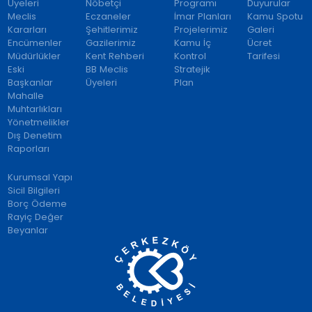
Üyeleri
Nöbetçi
Programı
Duyurular
Meclis
Eczaneler
İmar Planları
Kamu Spotu
Kararları
Şehitlerimiz
Projelerimiz
Galeri
Encümenler
Gazilerimiz
Kamu İç
Ücret
Müdürlükler
Kent Rehberi
Kontrol
Tarifesi
Eski
BB Meclis
Stratejik
Başkanlar
Üyeleri
Plan
Mahalle
Muhtarlıkları
Yönetmelikler
Dış Denetim
Raporları
Kurumsal Yapı
Sicil Bilgileri
Borç Ödeme
Rayiç Değer
Beyanlar