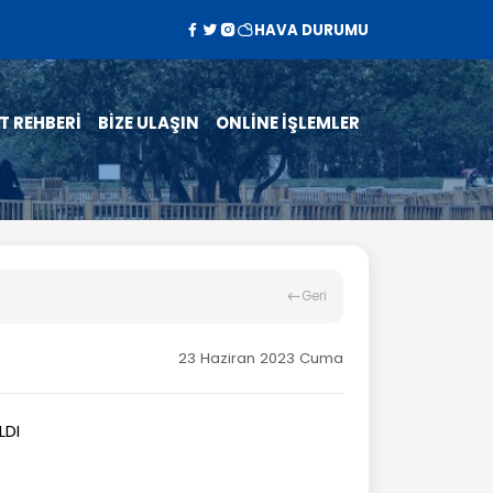
HAVA DURUMU
T REHBERİ
BİZE ULAŞIN
ONLİNE İŞLEMLER
Geri
23 Haziran 2023 Cuma
LDI