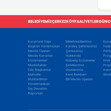
BELEDİYEMİZ
ÇERKEZKÖY
FAALİYETLER
GÜNC
Kurumsal Yapı
Milletvekillerimiz
Kuru
Başkan Yardımcıları
Kardeş Şehirlerimiz
Faal
Meclis Üyeleri
Çerkezköy
Per
Meclis Kararları
Hakkında
Prog
Encümenler
Nöbetçi Eczaneler
İmar
Müdürlükler
Şehitlerimiz
Proj
Eski Başkanlar
Gazilerimiz
Kamu
Mahalle
Kent Rehberi
Strat
Muhtarlıkları
BB Meclis Üyeleri
Yönetmelikler
Dış Denetim
Raporları