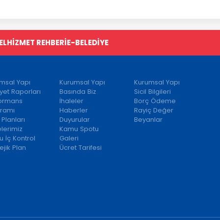
EL
HİZMET REHBERİ
E-BELEDİYE
msal Yapı
Kurumsal Yapı
Kurumsal Yapı
iyet Raporları
Basında Biz
Sicil Bilgileri
formans
İhaleler
Borç Ödeme
ramı
Haberler
Rayiç Değer
 Planları
Duyurular
Beyanlar
elerimiz
Kamu Spotu
 İç Kontrol
Galeri
ejik Plan
Ücret Tarifesi