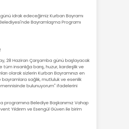
günü idrak edeceğimiz Kurban Bayramı
y Belediyesi'nde Bayramlaşma Programı
R
ay, 28 Haziran Çarşamba günü başlayacak
e tüm insanlığa barış, huzur, kardeşlik ve
arı olarak sizlerin Kurban Bayramınızı en
nice bayramlara sağlık, mutluluk ve esenlik
emennisinde bulunuyorum" ifadelerini
ma programına Belediye Başkanımız Vahap
vent Yıldırım ve Esengül Güven ile birim