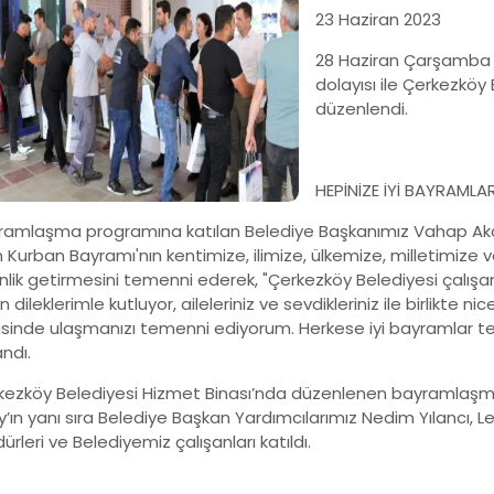
23 Haziran 2023
28 Haziran Çarşamba 
dolayısı ile Çerkezkö
düzenlendi.
HEPİNİZE İYİ BAYRAMLA
ramlaşma programına katılan Belediye Başkanımız Vahap Ak
 Kurban Bayramı'nın kentimize, ilimize, ülkemize, milletimize v
lik getirmesini temenni ederek, "Çerkezköy Belediyesi çalışanl
n dileklerimle kutluyor, aileleriniz ve sevdikleriniz ile birlikte 
risinde ulaşmanızı temenni ediyorum. Herkese iyi bayramlar t
andı.
kezköy Belediyesi Hizmet Binası’nda düzenlenen bayramlaş
’ın yanı sıra Belediye Başkan Yardımcılarımız Nedim Yılancı, Le
rleri ve Belediyemiz çalışanları katıldı.