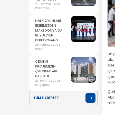
27 Temmuz 2026
Pazartesi
HALK OYUNLARI
EKİBİMİZDEN
MAKEDONYA’DA
BÜYÜLEYEN
PERFORMANS
26 Temmuz 2026
Pazar
Bay
olan
CEMEVİ
esen
PROJEMİZİN
içte
ÇALIŞMALARI
BAŞLADI
içe
23 Temmuz 2026
kull
Perşembe
Çer
Akay
TÜM HABERLER
müdü