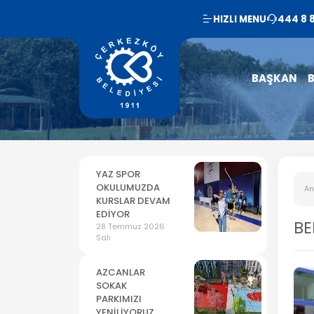
HIZLI MENU
444 8 
BAŞKAN
B
YAZ SPOR
OKULUMUZDA
An
KURSLAR DEVAM
EDİYOR
BE
28 Temmuz 2026
Salı
AZCANLAR
SOKAK
PARKIMIZI
YENİLİYORUZ