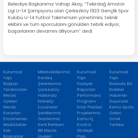
Belediye Başkanımız Vahap Akay, “Tekirdağ Amatör
Ligi U-14 Şampiyonu olan Çerkezköy 1923 Gençlik Spor
Kulübü U-14 Futbol Takımımızın yönetimini, teknik
ekibini ve tüm sporcularını gönülden tebrik ediyor,
başarılarının devamını diliyorum” dedi.
Kurumsal
Milletvekillerimiz
Kurumsal
Kurumsal
Yapı
Kardeş
Yapı
Yapı
Başkan
Şehirlerimiz
Faaliyet
Basında Biz
Yardımcıları
Çerkezköy
Raporları
İhaleler
Meclis
Hakkında
Performans
Haberler
Üyeleri
Nöbetçi
Programı
Duyurular
Meclis
Eczaneler
İmar Planları
Kamu Spotu
Kararları
Şehitlerimiz
Projelerimiz
Galeri
Encümenler
Gazilerimiz
Kamu İç
Ücret
Müdürlükler
Kent Rehberi
Kontrol
Tarifesi
Eski
BB Meclis
Stratejik
Başkanlar
Üyeleri
Plan