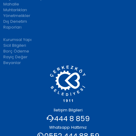
Mahalle
Muhtarlıkları
Yönetmelikler
Dış Denetim
Raporları
Kurumsal Yapı
Sicil Bilgileri
Borç Ödeme
Rayiç Değer
Beyanlar
İletişim Bilgileri
444 8 859
Whatsapp Hattımız
0552 444 88 59