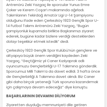
Antrenörü Zeki Yazgaç ile sporcular Yunus Emre
Çoker ve Kerem Coşar’ı makamında ağırladı.
Takımlarının Tekirdağ Amatör Ligi U-14 Şampiyonu
olduğunu ifade eden Çerkezköy 1923 Gençlik Spor U-
14 Futbol Takımı Antrenörü Zeki Yazgaç, “Bugün
şampiyonluk kupamızla birlikte Başkanımızı ziyaret
ederek, bugüne kadar bizlere verdiği desteklerden
dolayı teşekkür etmek istedik” dedi.
Çerkezköy 1923 Gençlik Spor Kulübü’nün gençlere ve
altyapıya büyük önem verdiğini kaydeden Zeki
Yazgaç, “Geçtiğimiz yıl Caner Kızılyaprak adlı
oyuncumuzu Gençlerbirliği U-17 Takımına gönderdik.
Sporcumuz Milli Takım’a da davet edildi. 3 hafta önce
de Gençlerbirliği A Takımına davet alındı. Biz Caner
gibi daha birçok yeteneği Türk sporuna kazandırmak
için çalışmaya devam edeceğiz” diye konuştu.
BAŞARILARININ DEVAMINI DİLİYORUM
Ziyaretten duyduğu memnuniyeti dile getiren