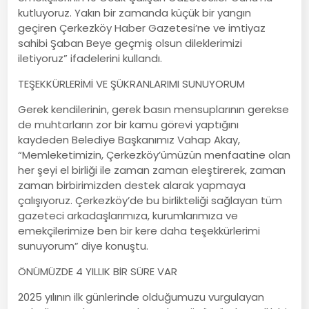
kutluyoruz. Yakın bir zamanda küçük bir yangın
geçiren Çerkezköy Haber Gazetesi’ne ve imtiyaz
sahibi Şaban Beye geçmiş olsun dileklerimizi
iletiyoruz” ifadelerini kullandı.
TEŞEKKÜRLERİMİ VE ŞÜKRANLARIMI SUNUYORUM
Gerek kendilerinin, gerek basın mensuplarının gerekse
de muhtarların zor bir kamu görevi yaptığını
kaydeden Belediye Başkanımız Vahap Akay,
“Memleketimizin, Çerkezköy’ümüzün menfaatine olan
her şeyi el birliği ile zaman zaman eleştirerek, zaman
zaman birbirimizden destek alarak yapmaya
çalışıyoruz. Çerkezköy’de bu birlikteliği sağlayan tüm
gazeteci arkadaşlarımıza, kurumlarımıza ve
emekçilerimize ben bir kere daha teşekkürlerimi
sunuyorum” diye konuştu.
ÖNÜMÜZDE 4 YILLIK BİR SÜRE VAR
2025 yılının ilk günlerinde olduğumuzu vurgulayan