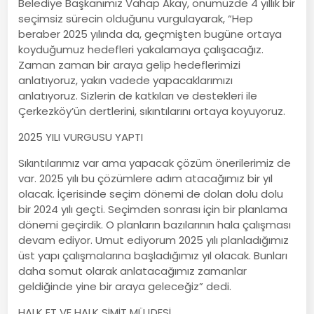
Belediye Başkanımız Vahap Akay, önümüzde 4 yıllık bir
seçimsiz sürecin olduğunu vurgulayarak, “Hep
beraber 2025 yılında da, geçmişten bugüne ortaya
koyduğumuz hedefleri yakalamaya çalışacağız.
Zaman zaman bir araya gelip hedeflerimizi
anlatıyoruz, yakın vadede yapacaklarımızı
anlatıyoruz. Sizlerin de katkıları ve destekleri ile
Çerkezköy’ün dertlerini, sıkıntılarını ortaya koyuyoruz.
2025 YILI VURGUSU YAPTI
Sıkıntılarımız var ama yapacak çözüm önerilerimiz de
var. 2025 yılı bu çözümlere adım atacağımız bir yıl
olacak. İçerisinde seçim dönemi de dolan dolu dolu
bir 2024 yılı geçti. Seçimden sonrası için bir planlama
dönemi geçirdik. O planların bazılarının hala çalışması
devam ediyor. Umut ediyorum 2025 yılı planladığımız
üst yapı çalışmalarına başladığımız yıl olacak. Bunları
daha somut olarak anlatacağımız zamanlar
geldiğinde yine bir araya geleceğiz” dedi.
HALK ET VE HALK SİMİT MÜJDESİ