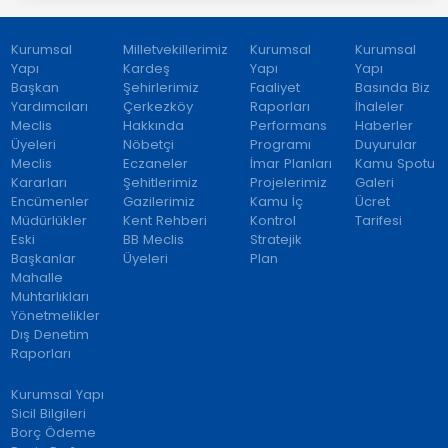
Kurumsal
Milletvekillerimiz
Kurumsal
Kurumsal
Yapı
Kardeş
Yapı
Yapı
Başkan
Şehirlerimiz
Faaliyet
Basında Biz
Yardımcıları
Çerkezköy
Raporları
İhaleler
Meclis
Hakkında
Performans
Haberler
Üyeleri
Nöbetçi
Programı
Duyurular
Meclis
Eczaneler
İmar Planları
Kamu Spotu
Kararları
Şehitlerimiz
Projelerimiz
Galeri
Encümenler
Gazilerimiz
Kamu İç
Ücret
Müdürlükler
Kent Rehberi
Kontrol
Tarifesi
Eski
BB Meclis
Stratejik
Başkanlar
Üyeleri
Plan
Mahalle
Muhtarlıkları
Yönetmelikler
Dış Denetim
Raporları
Kurumsal Yapı
Sicil Bilgileri
Borç Ödeme