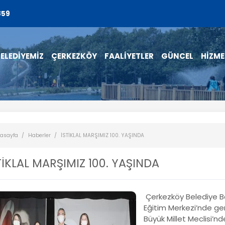
859
ELEDİYEMİZ
ÇERKEZKÖY
FAALİYETLER
GÜNCEL
HİZME
asayfa
Haberler
İSTİKLAL MARŞIMIZ 100. YAŞINDA
TİKLAL MARŞIMIZ 100. YAŞINDA
Çerkezköy Belediye B
Eğitim Merkezi’nde gerç
Büyük Millet Meclisi’nd