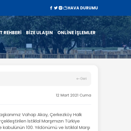
HAVA DURUMU
T REHBERİ
BİZE ULAŞIN
ONLİNE İŞLEMLER
Geri
12 Mart 2021 Cuma
aşkanımız Vahap Akay, Çerkezköy Halk
ekleştirilen İstiklal Marşımızın Türkiye
e kabulünün 100. Yıldönümü ve İstiklal Marşı