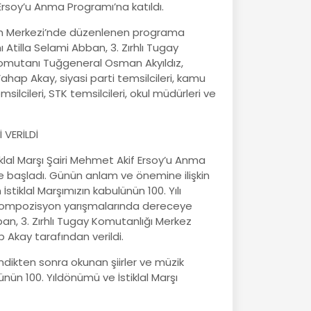
Ersoy’u Anma Programı’na katıldı.
m Merkezi’nde düzenlenen programa
tilla Selami Abban, 3. Zırhlı Tugay
omutanı Tuğgeneral Osman Akyıldız,
hap Akay, siyasi parti temsilcileri, kamu
msilcileri, STK temsilcileri, okul müdürleri ve
 VERİLDİ
iklal Marşı Şairi Mehmet Akif Ersoy’u Anma
le başladı. Günün anlam ve önemine ilişkin
stiklal Marşımızın kabulünün 100. Yılı
e Kompozisyon yarışmalarında dereceye
an, 3. Zırhlı Tugay Komutanlığı Merkez
Akay tarafından verildi.
endikten sonra okunan şiirler ve müzik
ulünün 100. Yıldönümü ve İstiklal Marşı