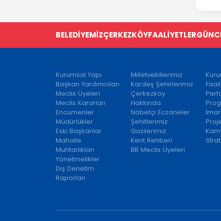
BELEDİYEMİZ
ÇERKEZKÖY
FAALİYETLER
GÜNC
Kurumsal Yapı
Milletvekillerimiz
Kuru
Başkan Yardımcıları
Kardeş Şehirlerimiz
Faal
Meclis Üyeleri
Çerkezköy
Per
Meclis Kararları
Hakkında
Prog
Encümenler
Nöbetçi Eczaneler
İmar
Müdürlükler
Şehitlerimiz
Proj
Eski Başkanlar
Gazilerimiz
Kamu
Mahalle
Kent Rehberi
Strat
Muhtarlıkları
BB Meclis Üyeleri
Yönetmelikler
Dış Denetim
Raporları