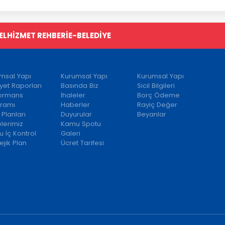
EL
HİZMET REHBERİ
E-BELEDİYE
msal Yapı
Kurumsal Yapı
Kurumsal Yapı
iyet Raporları
Basında Biz
Sicil Bilgileri
formans
İhaleler
Borç Ödeme
ramı
Haberler
Rayiç Değer
 Planları
Duyurular
Beyanlar
elerimiz
Kamu Spotu
 İç Kontrol
Galeri
ejik Plan
Ücret Tarifesi