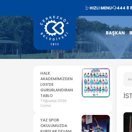
HIZLI MENU
444 8 
BAŞKAN
B
HALK
AKADEMİMİZDEN
An
LGS’DE
GURURLANDIRAN
İS
TABLO
7 Ağustos 2026
Cuma
YAZ SPOR
OKULUMUZDA
KURSLAR DEVAM