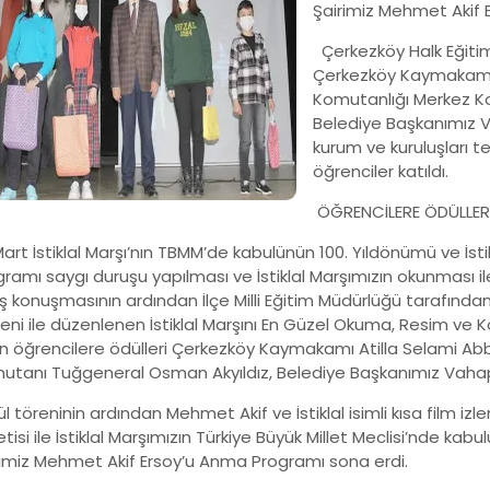
Şairimiz Mehmet Akif 
Çerkezköy Halk Eğiti
Çerkezköy Kaymakamı A
Komutanlığı Merkez K
Belediye Başkanımız Va
kurum ve kuruluşları te
öğrenciler katıldı.
ÖĞRENCİLERE ÖDÜLLERİ
art İstiklal Marşı’nın TBMM’de kabulünün 100. Yıldönümü ve İst
ramı saygı duruşu yapılması ve İstiklal Marşımızın okunması i
ış konuşmasının ardından İlçe Milli Eğitim Müdürlüğü tarafından İ
eni ile düzenlenen İstiklal Marşını En Güzel Okuma, Resim v
en öğrencilere ödülleri Çerkezköy Kaymakamı Atilla Selami Abb
utanı Tuğgeneral Osman Akyıldız, Belediye Başkanımız Vahap 
 töreninin ardından Mehmet Akif ve İstiklal isimli kısa film izl
etisi ile İstiklal Marşımızın Türkiye Büyük Millet Meclisi’nde kab
rimiz Mehmet Akif Ersoy’u Anma Programı sona erdi.