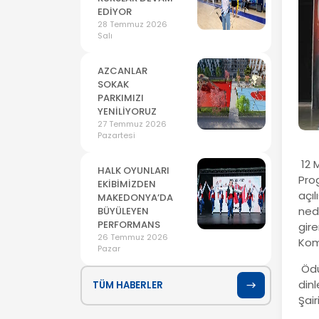
EDİYOR
28 Temmuz 2026
Salı
AZCANLAR
SOKAK
PARKIMIZI
YENİLİYORUZ
27 Temmuz 2026
Pazartesi
12 M
HALK OYUNLARI
Prog
EKİBİMİZDEN
açıl
MAKEDONYA’DA
ned
BÜYÜLEYEN
PERFORMANS
gir
26 Temmuz 2026
Kom
Pazar
Ödül
dinl
TÜM HABERLER
Şai