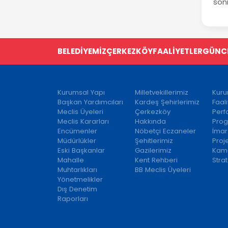
son
BELEDİYEMİZ
ÇERKEZKÖY
FAALİYETLER
GÜNC
Kurumsal Yapı
Milletvekillerimiz
Kuru
Başkan Yardımcıları
Kardeş Şehirlerimiz
Faal
Meclis Üyeleri
Çerkezköy
Per
Meclis Kararları
Hakkında
Prog
Encümenler
Nöbetçi Eczaneler
İmar
Müdürlükler
Şehitlerimiz
Proj
Eski Başkanlar
Gazilerimiz
Kamu
Mahalle
Kent Rehberi
Strat
Muhtarlıkları
BB Meclis Üyeleri
Yönetmelikler
Dış Denetim
Raporları