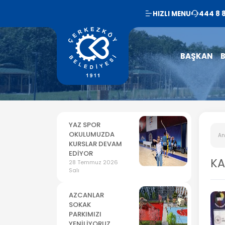
HIZLI MENU
444 8 
BAŞKAN
B
YAZ SPOR
OKULUMUZDA
An
KURSLAR DEVAM
EDİYOR
KA
28 Temmuz 2026
Salı
AZCANLAR
SOKAK
PARKIMIZI
YENİLİYORUZ