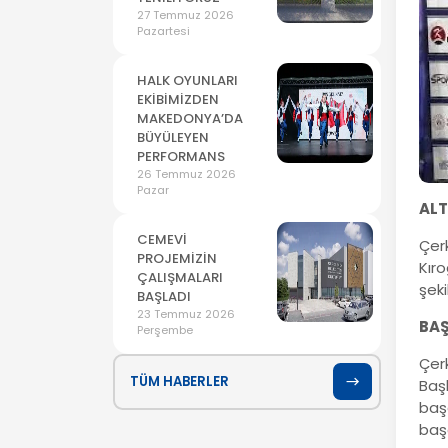
27 Temmuz 2026
Pazartesi
HALK OYUNLARI
EKİBİMİZDEN
MAKEDONYA’DA
BÜYÜLEYEN
PERFORMANS
26 Temmuz 2026
Pazar
ALT
CEMEVİ
Çer
PROJEMİZİN
Kıro
ÇALIŞMALARI
şek
BAŞLADI
23 Temmuz 2026
BAŞ
Perşembe
Çer
TÜM HABERLER
Baş
başa
baş