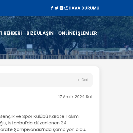
HAVA DURUMU
T REHBERİ
BİZE ULAŞIN
ONLİNE İŞLEMLER
Geri
17 Aralık 2024 Salı
Gençlik ve Spor Kulübü Karate Takımı
lu, İstanbul’da düzenlenen 34.
i Karate Şampiyonası’nda şampiyon oldu.