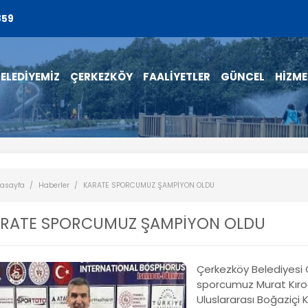
859
ELEDİYEMİZ
ÇERKEZKÖY
FAALİYETLER
GÜNCEL
HİZME
asayfa
Haberler
KARATE SPORCUMUZ ŞAMPİYON OLDU
RATE SPORCUMUZ ŞAMPİYON OLDU
Çerkezköy Belediyesi 
sporcumuz Murat Kıroğ
Uluslararası Boğaziç