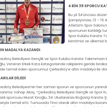
4 BİN 39 SPORCU KAT
Bu yıl 34’üncüsü düze
Şampiyonası, 13 – 15 A
Atletizm Spor Salonu’n
sporcunun katıldığı t
Spor Kulübü Karate Ta
kentimizi ve ülkemizi b
IN MADALYA KAZANDI
kezköy Belediyesi Gençlik ve Spor Kulübü Karate Takımımızın 
ğlu, Veteran Erkek Kata kategorisinde rakiplerini geride bırakara
ilde temsil eden sporcumuz Çerkezköy’e altın madalya ile dö
ARILAR DİLEDİ
kezköy Belediyesi’nin her zaman sporun ve sporcunun yanınd
kanımız Vahap Akay, “Çerkezköy Belediyesi Gençlik ve Spor K
rılı sporcusu Murat Kıroğlu, 34. Uluslararası Boğaziçi Karate
arıyla temsil etti. Turnuvada 1’inci olarak altın madalya kaz