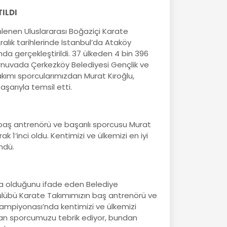
ILDI
nlenen Uluslararası Boğaziçi Karate
ralık tarihlerinde İstanbul’da Ataköy
da gerçekleştirildi. 37 ülkeden 4 bin 396
urnuvada Çerkezköy Belediyesi Gençlik ve
kımı sporcularımızdan Murat Kıroğlu,
aşarıyla temsil etti.
baş antrenörü ve başarılı sporcusu Murat
k 1’inci oldu. Kentimizi ve ülkemizi en iyi
ndü.
a olduğunu ifade eden Belediye
ulübü Karate Takımımızın baş antrenörü ve
 Şampiyonası’nda kentimizi ve ülkemizi
anan sporcumuzu tebrik ediyor, bundan