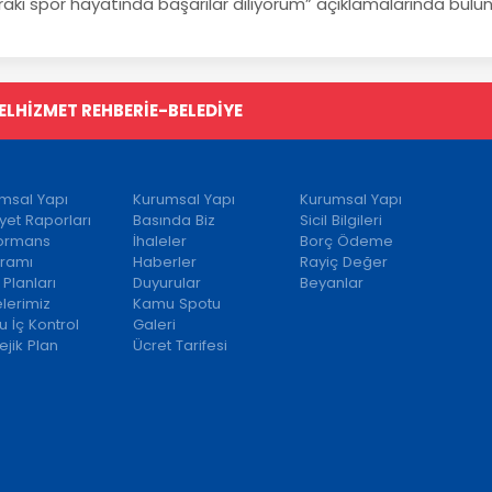
raki spor hayatında başarılar diliyorum” açıklamalarında bulu
EL
HİZMET REHBERİ
E-BELEDİYE
msal Yapı
Kurumsal Yapı
Kurumsal Yapı
iyet Raporları
Basında Biz
Sicil Bilgileri
formans
İhaleler
Borç Ödeme
ramı
Haberler
Rayiç Değer
 Planları
Duyurular
Beyanlar
elerimiz
Kamu Spotu
 İç Kontrol
Galeri
ejik Plan
Ücret Tarifesi