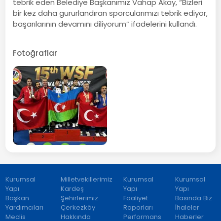
tebrik eden Belediye Başkanımız Vahap Akay, “Bizleri
bir kez daha gururlandıran sporcularımızı tebrik ediyor,
başarılarının devamını diliyorum” ifadelerini kullandı.
Fotoğraflar
Kurumsal
Milletvekillerimiz
Kurumsal
Kurumsal
Yapı
Kardeş
Yapı
Yapı
Başkan
Şehirlerimiz
Faaliyet
Basında Biz
Yardımcıları
Çerkezköy
Raporları
İhaleler
Meclis
Hakkında
Performans
Haberler