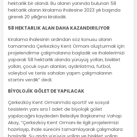
hektarlık bir alandı. Bu alanın yanında bulunan 58
hektarlık alanın kiralama ihalesine 2023 yılı başında
girerek 20 yıllığına kiraladık.
58 HEKTARLIK ALAN DAHA KAZANDIRILIYOR
Kiralama ihalesinin ardından söz konusu alanın
tamamında Çerkezköy Kent Ormanı oluşturmak için
projelendirme çalışmalarına başladık ve ihalelerimizi
yaparak 58 hektarlık alanda yürüyüş yolları, bisiklet
yolları, çocuk oyun alanları, aydınlatma, futbol,
voleybol ve tenis sahaları yapım çalışmalarının
startını verdik” dedi.
BİYOLOJİK GÖLET DE YAPILACAK
Çerkezköy Kent Ormanı’nda sportif ve sosyal
tesislerin yanı sıra 1 adet de biyolojik gölet
yapılacağını kaydeden Belediye Başkanımız Vahap
Akay, “Çerkezköy Kent Ormanı ile ilgili projelerimizi
hazırlayıp, ihale sürecini tamamlayarak çalışmalara
başladık. Şu anda yürüyüş yolları ve bisiklet yolları