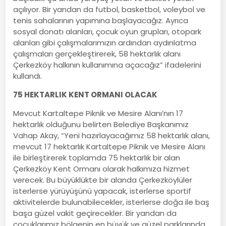
açılıyor. Bir yandan da futbol, basketbol, voleybol ve
tenis sahalarının yapımına başlayacağız. Ayrıca
sosyal donatı alanları, çocuk oyun grupları, otopark
alanları gibi çalışmalarımızın ardından aydınlatma
çalışmaları gerçekleştirerek, 58 hektarlık alanı
Çerkezköy halkının kullanımına açacağız” ifadelerini
kullandı.
75 HEKTARLIK KENT ORMANI OLACAK
Mevcut Kartaltepe Piknik ve Mesire Alanı’nın 17
hektarlık olduğunu belirten Belediye Başkanımız
Vahap Akay, “Yeni hazırlayacağımız 58 hektarlık alanı,
mevcut 17 hektarlık Kartaltepe Piknik ve Mesire Alanı
ile birleştirerek toplamda 75 hektarlık bir alan
Çerkezköy Kent Ormanı olarak halkımıza hizmet
verecek. Bu büyüklükte bir alanda Çerkezköylüler
isterlerse yürüyüşünü yapacak, isterlerse sportif
aktivitelerde bulunabilecekler, isterlerse doğa ile baş
başa güzel vakit geçirecekler. Bir yandan da
çocuklarımız bölgenin en büyük ve güzel parklarında