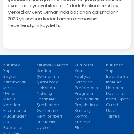
oyunlarını oynayabilecekler” dedi. Başkanımız Akay,
Çerkezköy Kent Ormanı’nda başlanan çalışmaların
2023 yılı sonuna kadar tamamlanmasının
hedeflendiğini kaydetti.
Kurumsal
Milletvekillerimiz
Kurumsal
Kurumsal
Yapı
Kardeş
Yapı
Yapı
Başkan
Şehirlerimiz
Faaliyet
Basında Biz
Yardımcıları
Çerkezköy
Raporları
İhaleler
Meclis
Hakkında
Performans
Haberler
Üyeleri
Nöbetçi
Programı
Duyurular
Meclis
Eczaneler
İmar Planları
Kamu Spotu
Kararları
Şehitlerimiz
Projelerimiz
Galeri
Encümenler
Gazilerimiz
Kamu İç
Ücret
Müdürlükler
Kent Rehberi
Kontrol
Tarifesi
Eski
BB Meclis
Stratejik
Başkanlar
Üyeleri
Plan
Mahalle