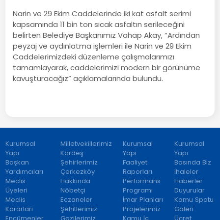
Narin ve 29 Ekim Caddelerinde iki kat asfalt serimi
kapsamında 11 bin ton sıcak asfaltın serileceğini
belirten Belediye Başkanımız Vahap Akay, “Ardından
peyzaj ve aydınlatma işlemleri ile Narin ve 29 Ekim
Caddelerimizdeki düzenleme çalışmalarımızı
tamamlayarak, caddelerimizi modern bir görünüme
kavuşturacağız” açıklamalarında bulundu.
Kurumsal
Milletvekillerimiz
Kurumsal
Kurumsal
Yapı
Kardeş
Yapı
Yapı
Başkan
Şehirlerimiz
Faaliyet
Basında Biz
Yardımcıları
Çerkezköy
Raporları
İhaleler
Meclis
Hakkında
Performans
Haberler
Üyeleri
Nöbetçi
Programı
Duyurular
Meclis
Eczaneler
İmar Planları
Kamu Spotu
Kararları
Şehitlerimiz
Projelerimiz
Galeri
Encümenler
Gazilerimiz
Kamu İç
Ücret