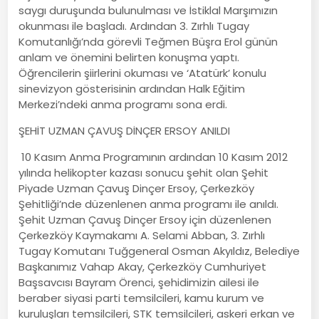
saygı duruşunda bulunulması ve İstiklal Marşımızın
okunması ile başladı. Ardından 3. Zırhlı Tugay
Komutanlığı’nda görevli Teğmen Büşra Erol günün
anlam ve önemini belirten konuşma yaptı.
Öğrencilerin şiirlerini okuması ve ‘Atatürk’ konulu
sinevizyon gösterisinin ardından Halk Eğitim
Merkezi’ndeki anma programı sona erdi.
ŞEHİT UZMAN ÇAVUŞ DİNÇER ERSOY ANILDI
10 Kasım Anma Programının ardından 10 Kasım 2012
yılında helikopter kazası sonucu şehit olan Şehit
Piyade Uzman Çavuş Dinçer Ersoy, Çerkezköy
Şehitliği’nde düzenlenen anma programı ile anıldı.
Şehit Uzman Çavuş Dinçer Ersoy için düzenlenen
Çerkezköy Kaymakamı A. Selami Abban, 3. Zırhlı
Tugay Komutanı Tuğgeneral Osman Akyıldız, Belediye
Başkanımız Vahap Akay, Çerkezköy Cumhuriyet
Başsavcısı Bayram Örenci, şehidimizin ailesi ile
beraber siyasi parti temsilcileri, kamu kurum ve
kuruluşları temsilcileri, STK temsilcileri, askeri erkan ve