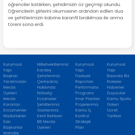
öğrenciler katılırken, şehidimizin öz geçmişi okundu.
Öğrencilerin şiirlerini okumasının ardından edilen dua
ve şehitlerimizin kabrine karanfil bırakılması ile anma
töreni sona erdi.
Kurumsal
Milletvekillerimiz
Kurumsal
Kurumsal
Yapı
Kardeş
Yapı
Yapı
Başkan
Şehirlerimiz
Faaliyet
Basında Biz
Yardımcıları
Çerkezköy
Raporları
İhaleler
Meclis
Hakkında
Performans
Haberler
Üyeleri
Nöbetçi
Programı
Duyurular
Meclis
Eczaneler
İmar Planları
Kamu Spotu
Kararları
Şehitlerimiz
Projelerimiz
Galeri
Encümenler
Gazilerimiz
Kamu İç
Ücret
Müdürlükler
Kent Rehberi
Kontrol
Tarifesi
Eski
BB Meclis
Stratejik
Başkanlar
Üyeleri
Plan
Mahalle