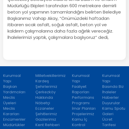
Müdürlüğü Ekipleri tarafından 600 metrekare demirli
beton yol yapımının tamamlandığını belirten Belediye
Başkanımız Vahap Akay, “Önümüzdeki haftadan
itibaren sıcak asfalt, soğuk asfalt, beton yol ve
kaldırım çalışmalarına daha fazla ağırlık vereceğiz.
İhalelerimizi yaptık, çalışmalara başlıyoruz” dedi,
Kurumsal
Milletvekillerimiz
Kurumsal
Kurumsal
Yapı
Kardeş
Yapı
Yapı
Başkan
Şehirlerimiz
Faaliyet
Basında Biz
Yardımcıları
Çerkezköy
Raporları
İhaleler
Meclis
Hakkında
Performans
Haberler
Üyeleri
Nöbetçi
Programı
Duyurular
Meclis
Eczaneler
İmar Planları
Kamu Spotu
Kararları
Şehitlerimiz
Projelerimiz
Galeri
Encümenler
Gazilerimiz
Kamu İç
Ücret
Müdürlükler
Kent Rehberi
Kontrol
Tarifesi