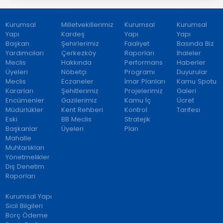
Kurumsal
Milletvekillerimiz
Kurumsal
Kurumsal
Yapı
Kardeş
Yapı
Yapı
Başkan
Şehirlerimiz
Faaliyet
Basında Biz
Yardımcıları
Çerkezköy
Raporları
İhaleler
Meclis
Hakkında
Performans
Haberler
Üyeleri
Nöbetçi
Programı
Duyurular
Meclis
Eczaneler
İmar Planları
Kamu Spotu
Kararları
Şehitlerimiz
Projelerimiz
Galeri
Encümenler
Gazilerimiz
Kamu İç
Ücret
Müdürlükler
Kent Rehberi
Kontrol
Tarifesi
Eski
BB Meclis
Stratejik
Başkanlar
Üyeleri
Plan
Mahalle
Muhtarlıkları
Yönetmelikler
Dış Denetim
Raporları
Kurumsal Yapı
Sicil Bilgileri
Borç Ödeme