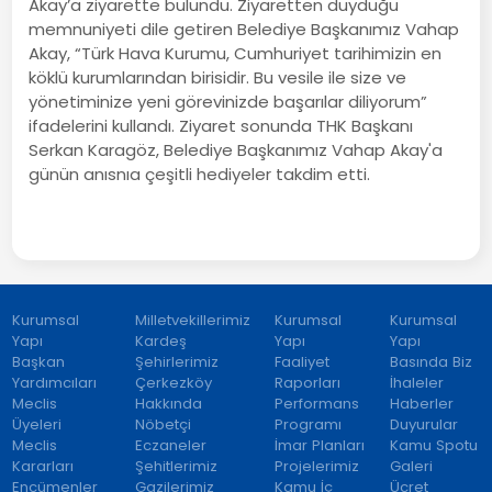
Akay’a ziyarette bulundu. Ziyaretten duyduğu
memnuniyeti dile getiren Belediye Başkanımız Vahap
Akay, “Türk Hava Kurumu, Cumhuriyet tarihimizin en
köklü kurumlarından birisidir. Bu vesile ile size ve
yönetiminize yeni görevinizde başarılar diliyorum”
ifadelerini kullandı. Ziyaret sonunda THK Başkanı
Serkan Karagöz, Belediye Başkanımız Vahap Akay'a
günün anısnıa çeşitli hediyeler takdim etti.
Kurumsal
Milletvekillerimiz
Kurumsal
Kurumsal
Yapı
Kardeş
Yapı
Yapı
Başkan
Şehirlerimiz
Faaliyet
Basında Biz
Yardımcıları
Çerkezköy
Raporları
İhaleler
Meclis
Hakkında
Performans
Haberler
Üyeleri
Nöbetçi
Programı
Duyurular
Meclis
Eczaneler
İmar Planları
Kamu Spotu
Kararları
Şehitlerimiz
Projelerimiz
Galeri
Encümenler
Gazilerimiz
Kamu İç
Ücret