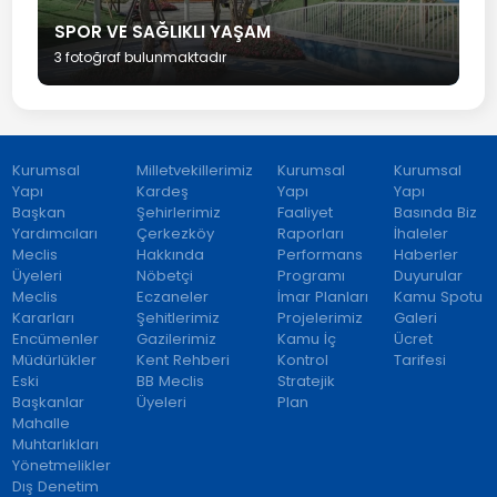
SPOR VE SAĞLIKLI YAŞAM
3 fotoğraf bulunmaktadır
Kurumsal
Milletvekillerimiz
Kurumsal
Kurumsal
Yapı
Kardeş
Yapı
Yapı
Başkan
Şehirlerimiz
Faaliyet
Basında Biz
Yardımcıları
Çerkezköy
Raporları
İhaleler
Meclis
Hakkında
Performans
Haberler
Üyeleri
Nöbetçi
Programı
Duyurular
Meclis
Eczaneler
İmar Planları
Kamu Spotu
Kararları
Şehitlerimiz
Projelerimiz
Galeri
Encümenler
Gazilerimiz
Kamu İç
Ücret
Müdürlükler
Kent Rehberi
Kontrol
Tarifesi
Eski
BB Meclis
Stratejik
Başkanlar
Üyeleri
Plan
Mahalle
Muhtarlıkları
Yönetmelikler
Dış Denetim