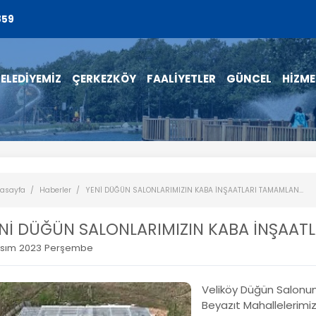
859
ELEDİYEMİZ
ÇERKEZKÖY
FAALİYETLER
GÜNCEL
HİZME
asayfa
Haberler
YENİ DÜĞÜN SALONLARIMIZIN KABA İNŞAATLARI TAMAMLAN...
Nİ DÜĞÜN SALONLARIMIZIN KABA İNŞAAT
asım 2023 Perşembe
Veliköy Düğün Salonumu
Beyazıt Mahallelerimi