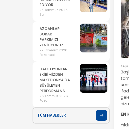
EDİYOR
28 Temmuz 2026
Salı
AZCANLAR
SOKAK
PARKIMIZI
YENİLİYORUZ
27 Temmuz 2026
Pazartesi
kap
HALK OYUNLARI
Baş
EKİBİMİZDEN
tam
MAKEDONYA’DA
semi
BÜYÜLEYEN
ifa
PERFORMANS
26 Temmuz 2026
gele
Pazar
hizm
EN 
TÜM HABERLER
Yıld