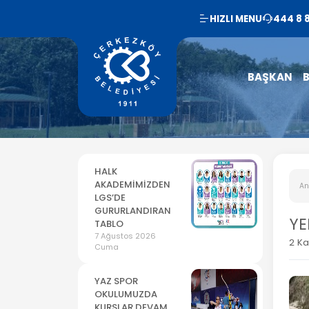
HIZLI MENU
444 8 
BAŞKAN
B
HALK
AKADEMİMİZDEN
An
LGS’DE
GURURLANDIRAN
YE
TABLO
7 Ağustos 2026
2 K
Cuma
YAZ SPOR
OKULUMUZDA
KURSLAR DEVAM