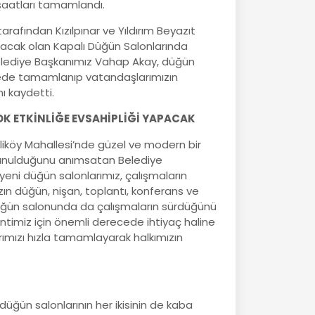
nşaatları tamamlandı.
arafından Kızılpınar ve Yıldırım Beyazıt
ılacak olan Kapalı Düğün Salonlarında
Belediye Başkanımız Vahap Akay, düğün
ürede tamamlanıp vatandaşlarımızın
ı kaydetti.
K ETKİNLİĞE EVSAHİPLİĞİ YAPACAK
iköy Mahallesi’nde güzel ve modern bir
 sunulduğunu anımsatan Belediye
eni düğün salonlarımız, çalışmaların
 düğün, nişan, toplantı, konferans ve
i düğün salonunda da çalışmaların sürdüğünü
timiz için önemli derecede ihtiyaç haline
arımızı hızla tamamlayarak halkımızın
düğün salonlarının her ikisinin de kaba