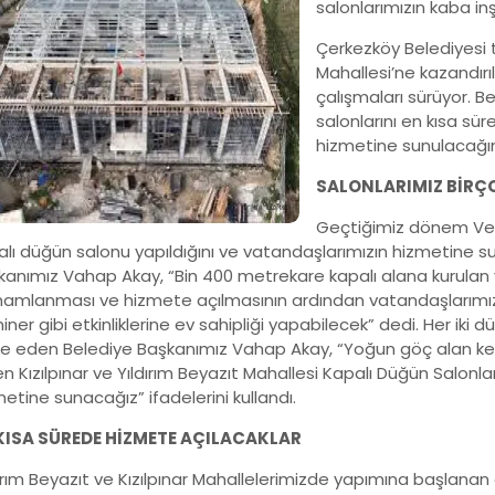
salonlarımızın kaba i
Çerkezköy Belediyesi t
Mahallesi’ne kazandır
çalışmaları sürüyor. 
salonlarını en kısa s
hizmetine sunulacağın
SALONLARIMIZ BİRÇO
Geçtiğimiz dönem Vel
alı düğün salonu yapıldığını ve vatandaşlarımızın hizmetine
kanımız Vahap Akay, “Bin 400 metrekare kapalı alana kurulan y
amlanması ve hizmete açılmasının ardından vatandaşlarımızın
ner gibi etkinliklerine ev sahipliği yapabilecek” dedi. Her ik
de eden Belediye Başkanımız Vahap Akay, “Yoğun göç alan ken
n Kızılpınar ve Yıldırım Beyazıt Mahallesi Kapalı Düğün Salonl
etine sunacağız” ifadelerini kullandı.
KISA SÜREDE HİZMETE AÇILACAKLAR
ırım Beyazıt ve Kızılpınar Mahallelerimizde yapımına başlanan 