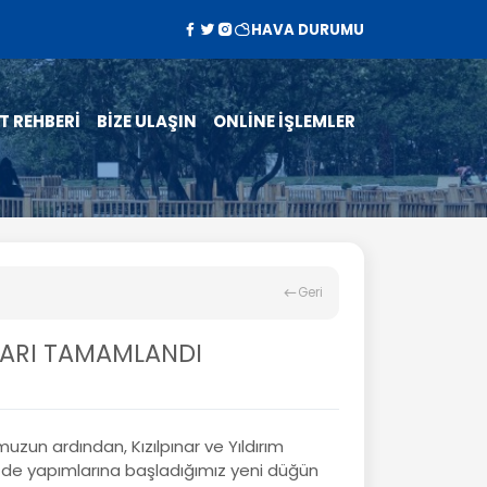
HAVA DURUMU
T REHBERİ
BİZE ULAŞIN
ONLİNE İŞLEMLER
Geri
LARI TAMAMLANDI
zun ardından, Kızılpınar ve Yıldırım
zde yapımlarına başladığımız yeni düğün