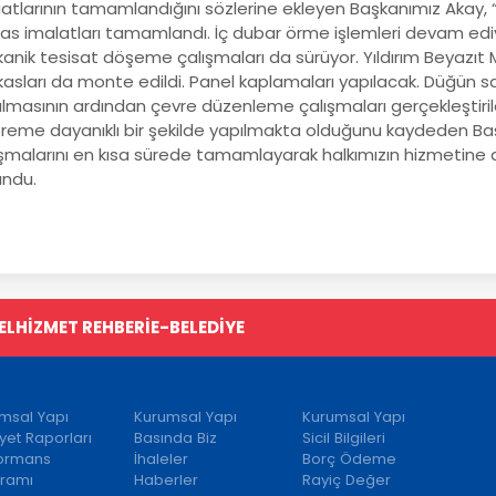
aatlarının tamamlandığını sözlerine ekleyen Başkanımız Akay, 
kas imalatları tamamlandı. İç dubar örme işlemleri devam ediyo
anik tesisat döşeme çalışmaları da sürüyor. Yıldırım Beyazıt
asları da monte edildi. Panel kaplamaları yapılacak. Düğün s
ılmasının ardından çevre düzenleme çalışmaları gerçekleştiril
reme dayanıklı bir şekilde yapılmakta olduğunu kaydeden Baş
ışmalarını en kısa sürede tamamlayarak halkımızın hizmetine 
undu.
EL
HİZMET REHBERİ
E-BELEDİYE
msal Yapı
Kurumsal Yapı
Kurumsal Yapı
iyet Raporları
Basında Biz
Sicil Bilgileri
formans
İhaleler
Borç Ödeme
ramı
Haberler
Rayiç Değer