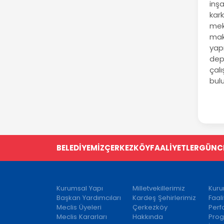
inş
kar
mek
mak
yap
dep
çal
bul
BELEDİYEMİZ
ÇERKEZKÖY
FAALİYETLER
GÜNC
Kurumsal Yapı
Milletvekillerimiz
Kuru
Başkan Yardımcıları
Kardeş Şehirlerimiz
Faal
Meclis Üyeleri
Çerkezköy
Per
Meclis Kararları
Hakkında
Prog