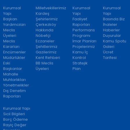
Kurumsal
Milletvekillerimiz
Kurumsal
Kurumsal
Yapı
Kardeş
Yapı
Yapı
Başkan
Şehirlerimiz
Faaliyet
Basında Biz
Yardımcıları
Çerkezköy
Raporları
İhaleler
Meclis
Hakkında
Performans
Haberler
Üyeleri
Nöbetçi
Programı
Duyurular
Meclis
Eczaneler
İmar Planları
Kamu Spotu
Kararları
Şehitlerimiz
Projelerimiz
Galeri
Encümenler
Gazilerimiz
Kamu İç
Ücret
Müdürlükler
Kent Rehberi
Kontrol
Tarifesi
Eski
BB Meclis
Stratejik
Başkanlar
Üyeleri
Plan
Mahalle
Muhtarlıkları
Yönetmelikler
Dış Denetim
Raporları
Kurumsal Yapı
Sicil Bilgileri
Borç Ödeme
Rayiç Değer