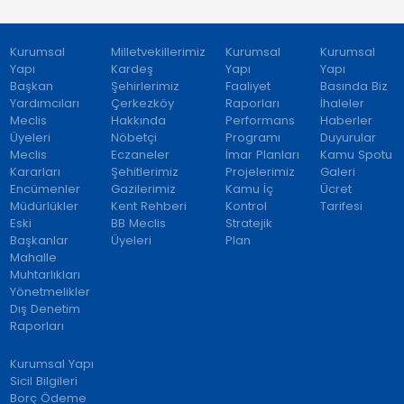
Kurumsal
Milletvekillerimiz
Kurumsal
Kurumsal
Yapı
Kardeş
Yapı
Yapı
Başkan
Şehirlerimiz
Faaliyet
Basında Biz
Yardımcıları
Çerkezköy
Raporları
İhaleler
Meclis
Hakkında
Performans
Haberler
Üyeleri
Nöbetçi
Programı
Duyurular
Meclis
Eczaneler
İmar Planları
Kamu Spotu
Kararları
Şehitlerimiz
Projelerimiz
Galeri
Encümenler
Gazilerimiz
Kamu İç
Ücret
Müdürlükler
Kent Rehberi
Kontrol
Tarifesi
Eski
BB Meclis
Stratejik
Başkanlar
Üyeleri
Plan
Mahalle
Muhtarlıkları
Yönetmelikler
Dış Denetim
Raporları
Kurumsal Yapı
Sicil Bilgileri
Borç Ödeme